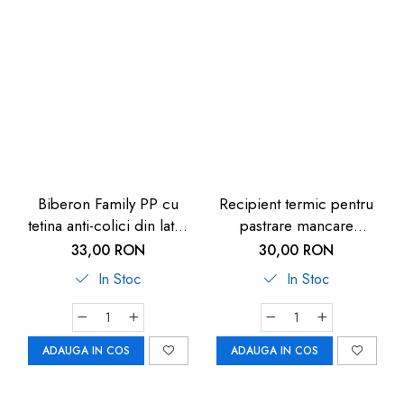
Biberon Family PP cu
Recipient termic pentru
tetina anti-colici din latex
pastrare mancare
natural, 250 ml, de la 6
bebelusi U-Grow, 820 ml
33,00 RON
30,00 RON
luni, debit mediu (M), nip
In Stoc
In Stoc
35007
ADAUGA IN COS
ADAUGA IN COS