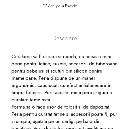
Adauga la Favorite
Descriere
Curatarea va fi usoara si rapida, cu aceasta mini
perie pentru tetine, suzete, accesorii de biberoane
pentru bebelusi si scuturi din silicon pentru
mameloane. Peria dispune de un maner
ergonomic, cauciucat, cu efect antialunecare in
timpul folosirii. Perii acestei minii perii asigura o
curatare temeinica.
Forma sa o face usor de folosit si de depozitat.
Peria pentru curatat tetine si accesorii poate fi, pur
si simplu, agatata pe un carlig, pe bara din
bucatarie. Perii durabili si moi sunt inveliti intr-un