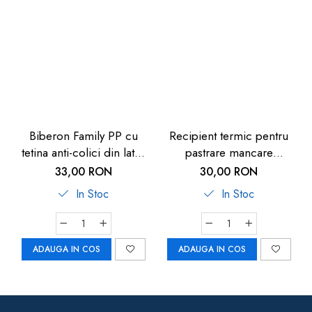
Biberon Family PP cu
Recipient termic pentru
tetina anti-colici din latex
pastrare mancare
natural, 250 ml, de la 6
bebelusi U-Grow, 820 ml
33,00 RON
30,00 RON
luni, debit mediu (M), nip
In Stoc
In Stoc
35007
ADAUGA IN COS
ADAUGA IN COS