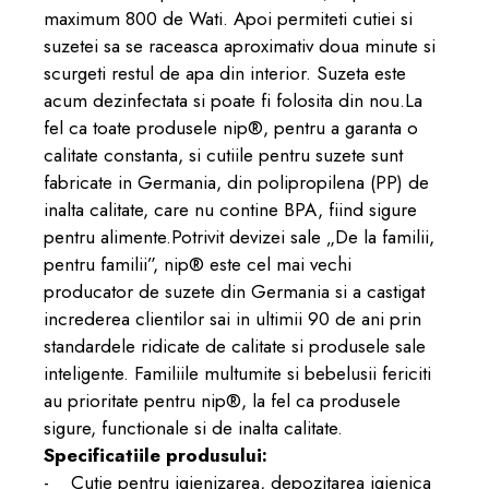
maximum 800 de Wati. Apoi permiteti cutiei si
suzetei sa se raceasca aproximativ doua minute si
scurgeti restul de apa din interior. Suzeta este
acum dezinfectata si poate fi folosita din nou.La
fel ca toate produsele nip®, pentru a garanta o
calitate constanta, si cutiile pentru suzete sunt
fabricate in Germania, din polipropilena (PP) de
inalta calitate, care nu contine BPA, fiind sigure
pentru alimente.Potrivit devizei sale „De la familii,
pentru familii”, nip® este cel mai vechi
producator de suzete din Germania si a castigat
increderea clientilor sai in ultimii 90 de ani prin
standardele ridicate de calitate si produsele sale
inteligente. Familiile multumite si bebelusii fericiti
au prioritate pentru nip®, la fel ca produsele
sigure, functionale si de inalta calitate.
Specificatiile produsului:
- Cutie pentru igienizarea, depozitarea igienica