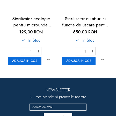
Sterilizator ecologic
Sterilizator cu aburi si
pentru microunde,
functie de uscare pentru
capacitate 4 biberoane,
biberoane, detartrare
129,00 RON
650,00 RON
Reer Vapostar 3295.1
automata, 5 biberoane,
In Stoc
In Stoc
Reer VapoDryS 36130
ADAUGA IN COS
ADAUGA IN COS
NEWSLETTER
Nu rata ofertele si promotiile noastre