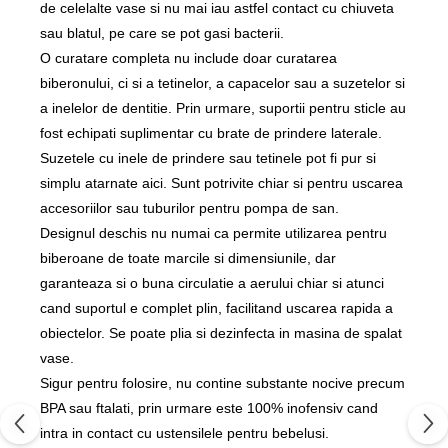
de celelalte vase si nu mai iau astfel contact cu chiuveta
sau blatul, pe care se pot gasi bacterii.
O curatare completa nu include doar curatarea
biberonului, ci si a tetinelor, a capacelor sau a suzetelor si
a inelelor de dentitie. Prin urmare, suportii pentru sticle au
fost echipati suplimentar cu brate de prindere laterale.
Suzetele cu inele de prindere sau tetinele pot fi pur si
simplu atarnate aici. Sunt potrivite chiar si pentru uscarea
accesoriilor sau tuburilor pentru pompa de san.
Designul deschis nu numai ca permite utilizarea pentru
biberoane de toate marcile si dimensiunile, dar
garanteaza si o buna circulatie a aerului chiar si atunci
cand suportul e complet plin, facilitand uscarea rapida a
obiectelor. Se poate plia si dezinfecta in masina de spalat
vase.
Sigur pentru folosire, nu contine substante nocive precum
BPA sau ftalati, prin urmare este 100% inofensiv cand
intra in contact cu ustensilele pentru bebelusi.