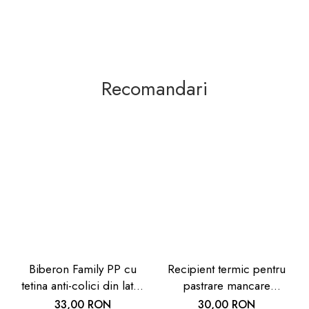
Recomandari
Biberon Family PP cu
Recipient termic pentru
tetina anti-colici din latex
pastrare mancare
natural, 250 ml, de la 6
bebelusi U-Grow, 820 ml
33,00 RON
30,00 RON