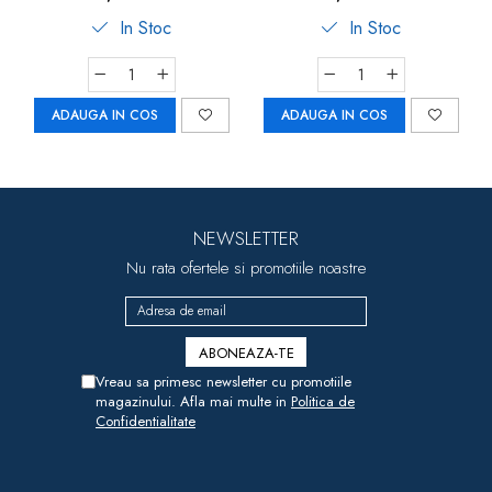
luni, debit mediu (M), nip
In Stoc
In Stoc
35007
ADAUGA IN COS
ADAUGA IN COS
NEWSLETTER
Nu rata ofertele si promotiile noastre
Vreau sa primesc newsletter cu promotiile
magazinului. Afla mai multe in
Politica de
Confidentialitate