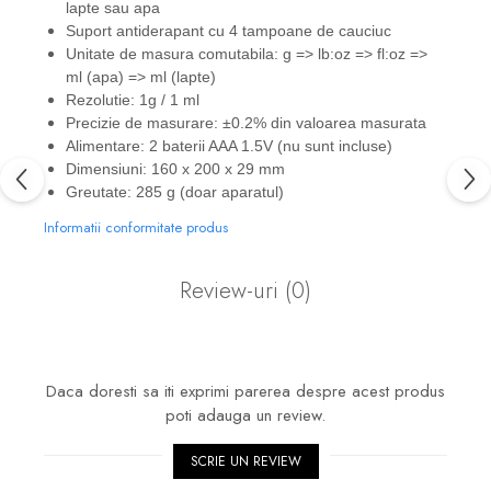
lapte sau apa
Suport antiderapant cu 4 tampoane de cauciuc
Unitate de masura comutabila: g => lb:oz => fl:oz =>
ml (apa) => ml (lapte)
Rezolutie: 1g / 1 ml
Precizie de masurare: ±0.2% din valoarea masurata
Alimentare: 2 baterii AAA 1.5V (nu sunt incluse)
Dimensiuni: 160 x 200 x 29 mm
Greutate: 285 g (doar aparatul)
Informatii conformitate produs
Review-uri
(0)
Daca doresti sa iti exprimi parerea despre acest produs
poti adauga un review.
SCRIE UN REVIEW