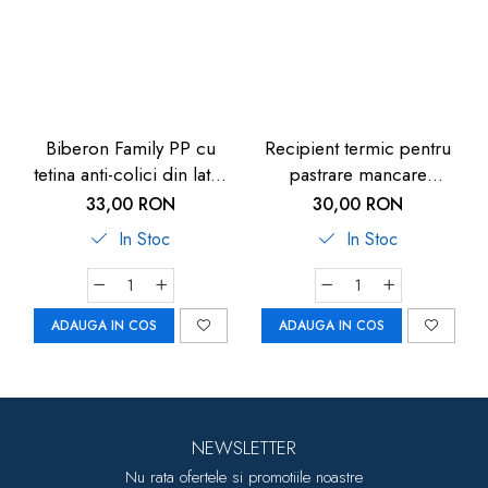
Biberon Family PP cu
Recipient termic pentru
tetina anti-colici din latex
pastrare mancare
natural, 250 ml, de la 6
bebelusi U-Grow, 820 ml
33,00 RON
30,00 RON
luni, debit mediu (M), nip
In Stoc
In Stoc
35007
ADAUGA IN COS
ADAUGA IN COS
NEWSLETTER
Nu rata ofertele si promotiile noastre