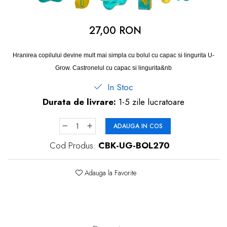
dopuri de urechi
Produse îngrijire copii
27,00 RON
Igiena copii
Hranirea copilului devine mult mai simpla cu bolul cu capac si lingurita U-
Grow. Castronelul cu capac si lingurita&nb
In Stoc
Durata de livrare:
1-5 zile lucratoare
ADAUGA IN COS
Cod Produs:
CBK-UG-BOL270
Adauga la Favorite