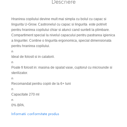
Descriere
Hranirea copilului devine mult mai simpla cu bolul cu capac si
lingurita U-Grow. Castronelul cu capac si lingurita este potrivit
pentru hranirea copilului chiar si atunci cand sunteti la plimbare.
Compartiment special la nivelul capacului pentru pastrarea igienica
a linguritei. Contine o lingurita ergonomica, special dimensionata
pentru hranirea copilului.
n
Ideal de folosit si in calatorii.
n
Poate fi folosit in: masina de spalat vase, cuptorul cu microunde si
sterilizator.
n
Recomandat pentru copiii de la 6+ luni
n
Capacitate 270 ml
n
0% BPA.
Informatii conformitate produs