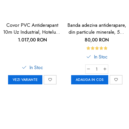
Covor PVC Antiderapant
Banda adeziva antiderapare,
10m Uz Industrial, Hoteluri |
din particule minerale, 5m,
Carboysafety
neagra cu dunga
1.017,00 RON
80,00 RON
fosforescenta
In Stoc
In Stoc
VEZI VARIANTE
ADAUGA IN COS