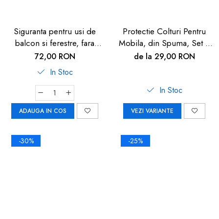
Siguranta pentru usi de
Protectie Colturi Pentru
balcon si ferestre, fara
Mobila, din Spuma, Set 4
gaurire sau lipire, gri
buc
72,00 RON
de la 29,00 RON
antracit, Reer WinLock
In Stoc
70021
In Stoc
ADAUGA IN COS
VEZI VARIANTE
-30%
-25%