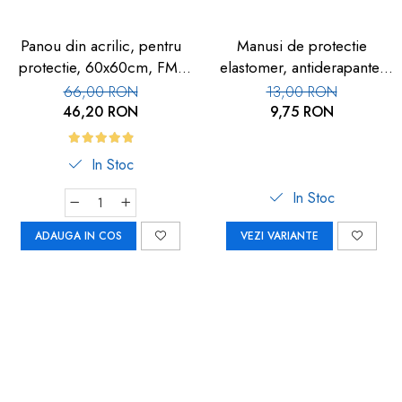
Panou din acrilic, pentru
Manusi de protectie
protectie, 60x60cm, FM-
elastomer, antiderapante,
113
set 100 buc
66,00 RON
13,00 RON
46,20 RON
9,75 RON
In Stoc
In Stoc
ADAUGA IN COS
VEZI VARIANTE