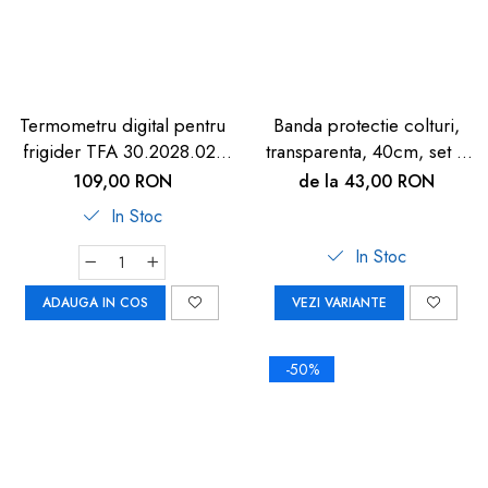
Termometru digital pentru
Banda protectie colturi,
frigider TFA 30.2028.02,
transparenta, 40cm, set 2
suport magnetic
buc
109,00 RON
de la 43,00 RON
In Stoc
In Stoc
ADAUGA IN COS
VEZI VARIANTE
-50%