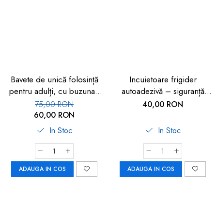
dopuri de urechi
Produse îngrijire copii
Igiena copii
Bavete de unică folosință
Incuietoare frigider
pentru adulți, cu buzunar,
autoadezivă – siguranță
set 50 buc, FM-108
copii 2 buc
75,00 RON
40,00 RON
60,00 RON
In Stoc
In Stoc
ADAUGA IN COS
ADAUGA IN COS