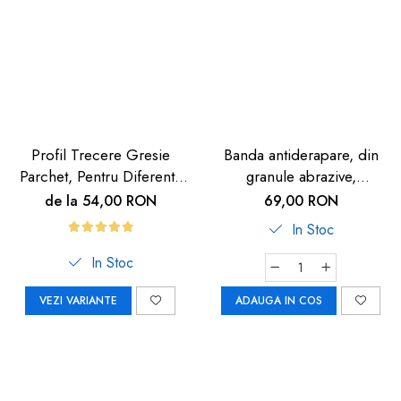
Profil Trecere Gresie
Banda antiderapare, din
Parchet, Pentru Diferenta
granule abrazive,
de Nivel, Culoare Lemn
autoadeziva, 5m, neagra
de la 54,00 RON
69,00 RON
Închis, Autoadeziv, 90cm
In Stoc
In Stoc
VEZI VARIANTE
ADAUGA IN COS