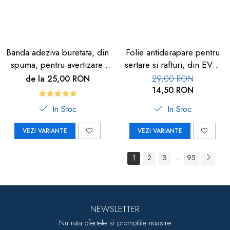
Banda adeziva buretata, din
Folie antiderapare pentru
spuma, pentru avertizare,
sertare si rafturi, din EVA,
3m, negru/galben
1.5m
de la 25,00 RON
29,00 RON
14,50 RON
In Stoc
In Stoc
VEZI VARIANTE
VEZI VARIANTE
...
1
2
3
95
NEWSLETTER
Nu rata ofertele si promotiile noastre