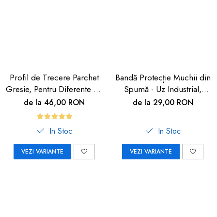
Profil de Trecere Parchet
Bandă Protecție Muchii din
Gresie, Pentru Diferente de
Spumă - Uz Industrial,
Nivel, Autoadeziv, Culoare
Crem, 90cm | Car Boy
de la 46,00 RON
de la 29,00 RON
Lemn Deschis, 90cm
Safety
In Stoc
In Stoc
VEZI VARIANTE
VEZI VARIANTE