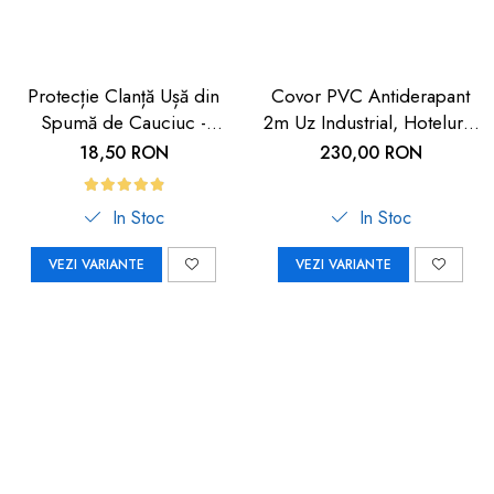
Protecție Clanță Ușă din
Covor PVC Antiderapant
Spumă de Cauciuc -
2m Uz Industrial, Hoteluri |
Siguranță pentru Copii |
Carboysafey
18,50 RON
230,00 RON
Car Boy Safety
In Stoc
In Stoc
VEZI VARIANTE
VEZI VARIANTE