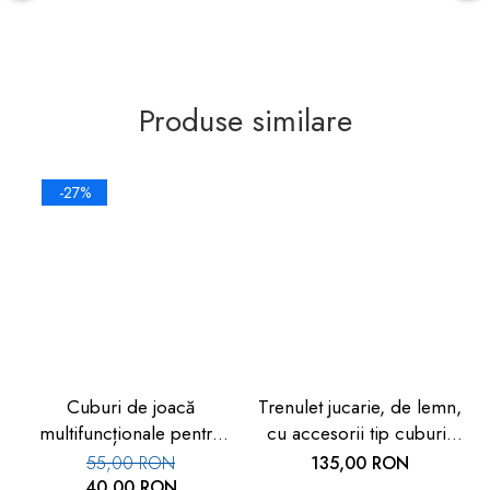
Produse similare
-27%
Cuburi de joacă
Trenulet jucarie, de lemn,
multifuncționale pentru
cu accesorii tip cuburi,
copii – set 2 bucăți, 24 ×
18 piese, 2 ani+, Goki
55,00 RON
135,00 RON
24 cm
40,00 RON