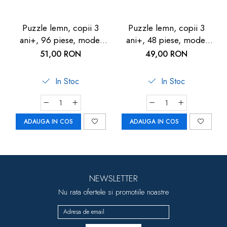
Puzzle lemn, copii 3
Puzzle lemn, copii 3
ani+, 96 piese, model
ani+, 48 piese, model
jungla cu animale, Goki -
Unicorn, Goki - Joc de
51,00 RON
49,00 RON
Joc de indemanare
indemanare
In Stoc
In Stoc
ADAUGA IN COS
ADAUGA IN COS
NEWSLETTER
Nu rata ofertele si promotiile noastre