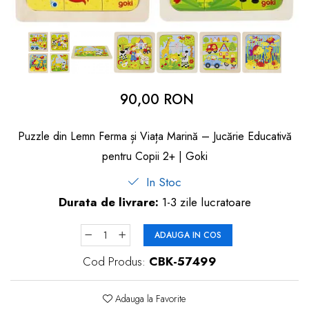
dopuri de urechi
Produse îngrijire copii
Igiena copii
90,00 RON
Puzzle din Lemn Ferma și Viața Marină – Jucărie Educativă
pentru Copii 2+ | Goki
In Stoc
Durata de livrare:
1-3 zile lucratoare
ADAUGA IN COS
Cod Produs:
CBK-57499
Adauga la Favorite