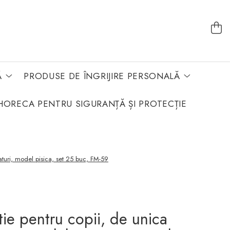
Ă
PRODUSE DE ÎNGRIJIRE PERSONALĂ
HORECA PENTRU SIGURANȚĂ ȘI PROTECȚIE
raturi, model pisica, set 25 buc, FM-59
ie pentru copii, de unica