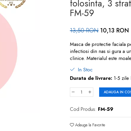
folosinta, 3 str
FM-59
13,50 RON
10,13 RON
Masca de protectie faciala pe
infectiosi din nas si gura a
clinice. Materialul este moal
In Stoc
Durata de livrare:
1-5 zile 
ADAUGA IN CO
Cod Produs:
FM-59
Adauga la Favorite