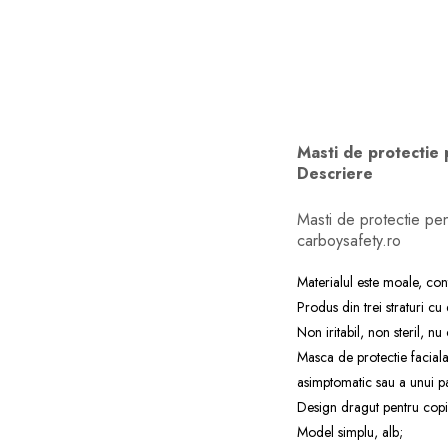
dopuri de urechi
Produse îngrijire copii
Igiena copii
Masti de protectie p
Descriere
Masti de protectie pen
carboysafety.ro
Materialul este moale, con
Produs din trei straturi cu
Non iritabil, non steril, nu
Masca de protectie faciala 
asimptomatic sau a unui pa
Design dragut pentru copi
Model simplu, alb;