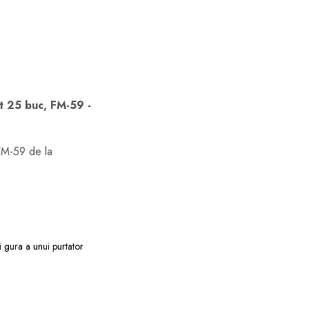
et 25 buc, FM-59 -
 FM-59 de la
i gura a unui purtator