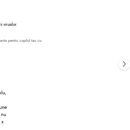
i virusilor.
ranta pentru copilul tau cu
lu,
iune
e nu
 x