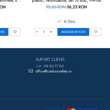
animale, set
plastic, reutilizabila, set 10 buc, FM-08
RON
75,00 RON
56,25 RON
In Stoc
COS
ADAUGA IN COS
SUPORT CLIENTI
L-V: 08.30-17.00
office@carboysafety.ro