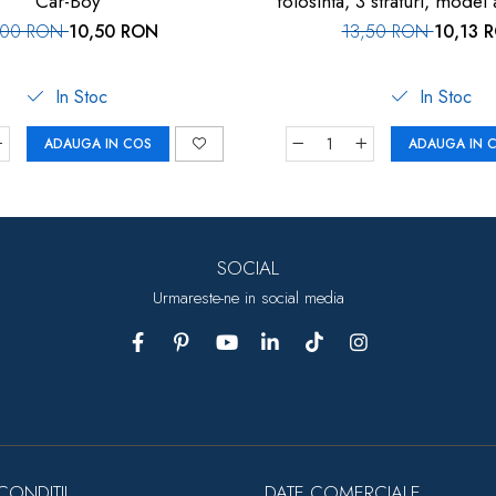
Car-Boy
folosinta, 3 straturi, model 
25 buc, FM-61
,00 RON
10,50 RON
13,50 RON
10,13 
In Stoc
In Stoc
ADAUGA IN COS
ADAUGA IN 
SOCIAL
Urmareste-ne in social media
CONDITII
DATE COMERCIALE