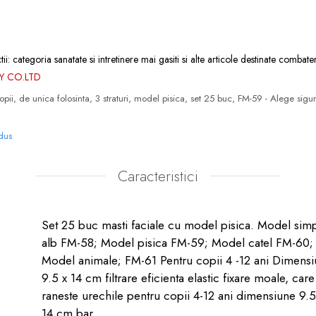
ii: categoria
sanatate si intretinere
mai gasiti si alte articole destinate combateri
Y CO.LTD
opii, de unica folosinta, 3 straturi, model pisica, set 25 buc, FM-59 - Alege sigu
odus
Caracteristici
Set 25 buc masti faciale cu model pisica. Model simp
alb FM-58; Model pisica FM-59; Model catel FM-60;
Model animale; FM-61 Pentru copii 4 -12 ani Dimens
9.5 x 14 cm filtrare eficienta elastic fixare moale, car
raneste urechile pentru copii 4-12 ani dimensiune 9.5
14 cm bar