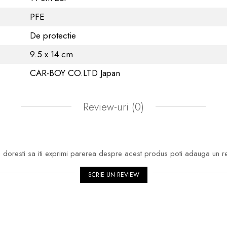
PFE
De protectie
9.5 x 14 cm
CAR-BOY CO.LTD Japan
Review-uri
(0)
doresti sa iti exprimi parerea despre acest produs poti adauga un r
SCRIE UN REVIEW