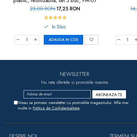
plastic, reutilizabila, set 3 buc, FM-07
23,00 RON
17,25 RON
14
In Stoc
ADAUGA IN COS
NEWSLETTER
Nu rata ofertele si promotiile noastre
Vreau sa primesc newsletter cu promotiile magazinului. Afla mai
multe in
Politica de Confidentialitate
DESPRE NOI
TERMENI SI 