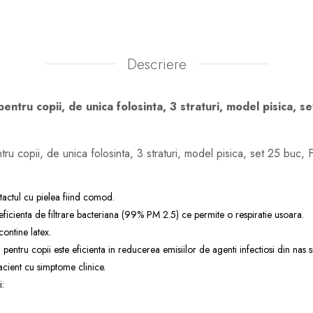
Descriere
entru copii, de unica folosinta, 3 straturi, model pisica, s
tru copii, de unica folosinta, 3 straturi, model pisica, set 25 buc,
tactul cu pielea fiind comod.
 eficienta de filtrare bacteriana (99% PM 2.5) ce permite o respiratie usoara.
 contine latex.
pentru copii este eficienta in reducerea emisiilor de agenti infectiosi din nas s
cient cu simptome clinice.
i: