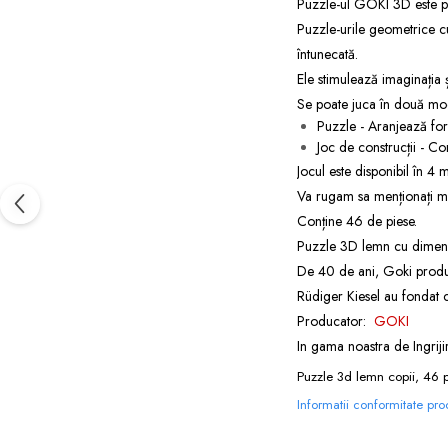
Puzzle-ul GOKI 3D este pot
Puzzle-urile geometrice cu
întunecată.
Ele stimulează imaginația ș
Se poate juca în două modu
Puzzle - Aranjează form
Joc de construcții - Co
Jocul este disponibil în 4 
Va rugam sa menționați mo
Conține 46 de piese.
Puzzle 3D lemn cu dimens
De 40 de ani, Goki produce
Rüdiger Kiesel au fondat
Producator:
GOKI
In gama noastra de
Ingrij
Puzzle 3d lemn copii, 46 p
Informatii conformitate pr