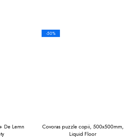
-50%
emn
Covoras puzzle copii, 500x500mm,
ty
Liquid Floor