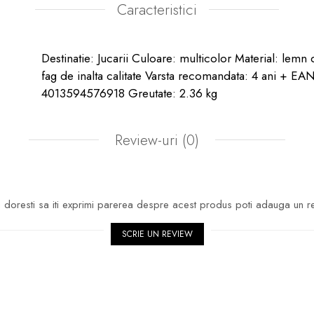
Caracteristici
Destinatie: Jucarii Culoare: multicolor Material: lemn 
fag de inalta calitate Varsta recomandata: 4 ani + EAN
4013594576918 Greutate: 2.36 kg
Review-uri
(0)
doresti sa iti exprimi parerea despre acest produs poti adauga un r
SCRIE UN REVIEW