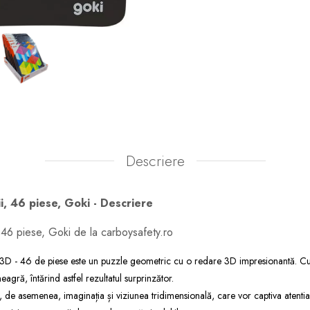
Descriere
i, 46 piese, Goki - Descriere
 46 piese, Goki de la carboysafety.ro
D - 46 de piese este un puzzle geometric cu o redare 3D impresionantă. Culo
agră, întărind astfel rezultatul surprinzător.
e asemenea, imaginația și viziunea tridimensională, care vor captiva atentia 