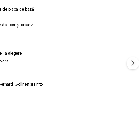
ate de placa de bază
te liber și creativ.
el la alegere.
lare.
erhard Gollnest si Fritz-