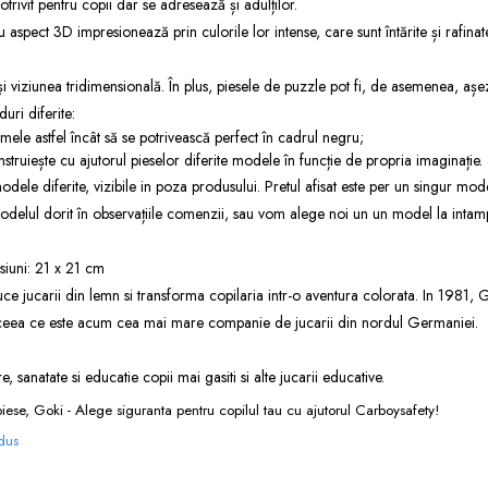
rivit pentru copii dar se adresează și adulților.
 aspect 3D impresionează prin culorile lor intense, care sunt întărite și rafin
i viziunea tridimensională. În plus, piesele de puzzle pot fi, de asemenea, așeza
ri diferite:
ele astfel încât să se potrivească perfect în cadrul negru;
nstruiește cu ajutorul pieselor diferite modele în funcție de propria imaginație.
modele diferite, vizibile in poza produsului. Pretul afisat este per un singur mod
delul dorit în observațiile comenzii, sau vom alege noi un un model la intamp
iuni: 21 x 21 cm
 jucarii din lemn si transforma copilaria intr-o aventura colorata. In 1981, G
 ceea ce este acum cea mai mare companie de jucarii din nordul Germaniei.
ire, sanatate si educatie copii
mai gasiti si alte
jucarii educative
.
iese, Goki - Alege siguranta pentru copilul tau cu ajutorul Carboysafety!
odus