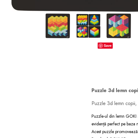
dopuri de urechi
Produse îngrijire copii
Igiena copii
Save
Puzzle 3d lemn copi
Puzzle 3d lemn copii,
Puzzle-ul din lemn GOKI 3
evidență perfect pe baza ne
Acest puzzle promovează, d