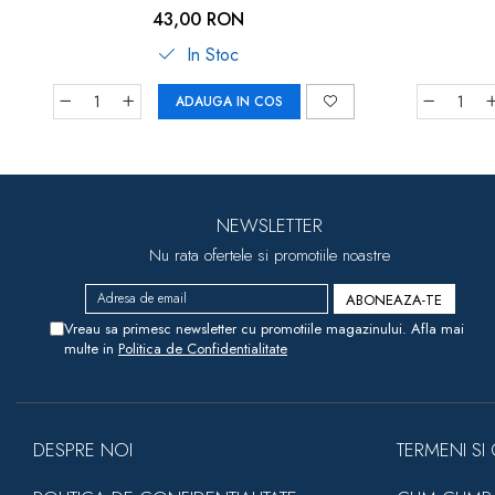
indemanare
43,00 RON
In Stoc
ADAUGA IN COS
NEWSLETTER
Nu rata ofertele si promotiile noastre
Vreau sa primesc newsletter cu promotiile magazinului. Afla mai
multe in
Politica de Confidentialitate
DESPRE NOI
TERMENI SI 