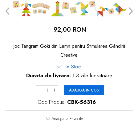
dopuri de urechi
Produse îngrijire copii
Igiena copii
92,00 RON
Joc Tangram Goki din Lemn pentru Stimularea Gândirii
Creative
In Stoc
Durata de livrare:
1-3 zile lucratoare
ADAUGA IN COS
Cod Produs:
CBK-56316
Adauga la Favorite