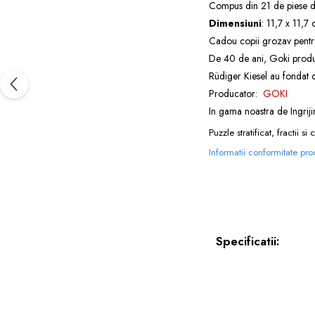
Compus din 21 de piese di
Dimensiuni
: 11,7 x 11,7 
Cadou copii grozav pentru v
De 40 de ani, Goki produce
Rüdiger Kiesel au fondat
Producator:
GOKI
In gama noastra de
Ingrij
Puzzle stratificat, fractii 
Informatii conformitate pr
Specificatii: