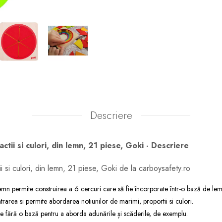
Descriere
ractii si culori, din lemn, 21 piese, Goki - Descriere
ctii si culori, din lemn, 21 piese, Goki de la carboysafety.ro
emn permite construirea a 6 cercuri care să fie încorporate într-o bază de lem
rarea si permite abordarea notiunilor de marimi, proportii si culori.
ite fără o bază pentru a aborda adunările și scăderile, de exemplu.