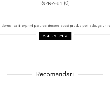
Review-uri
(0)
doresti sa iti exprimi parerea despre acest produs poti adauga un r
SCRIE UN REVIEW
Recomandari