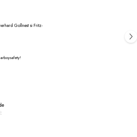
erhard Gollnest si Fritz-
Carboysafety!
de
: