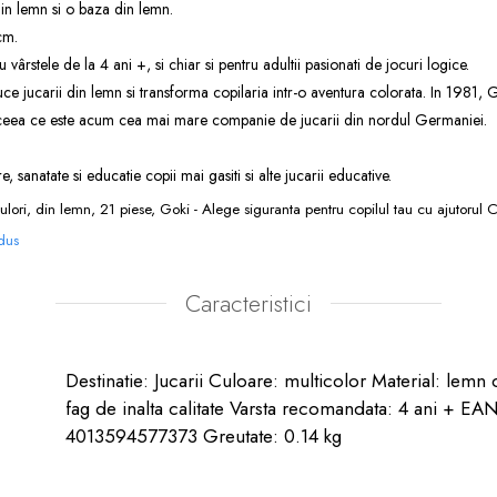
n lemn si o baza din lemn.
cm.
ârstele de la 4 ani +, si chiar si pentru adultii pasionati de jocuri logice.
 jucarii din lemn si transforma copilaria intr-o aventura colorata. In 1981, G
 ceea ce este acum cea mai mare companie de jucarii din nordul Germaniei.
ire, sanatate si educatie copii
mai gasiti si alte
jucarii educative
.
si culori, din lemn, 21 piese, Goki - Alege siguranta pentru copilul tau cu ajutorul 
odus
Caracteristici
Destinatie: Jucarii Culoare: multicolor Material: lemn 
fag de inalta calitate Varsta recomandata: 4 ani + EAN
4013594577373 Greutate: 0.14 kg