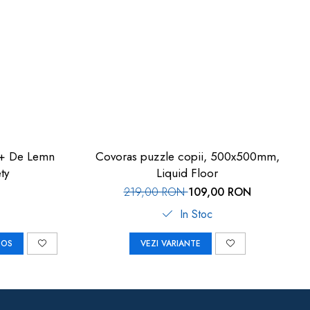
emn
Covoras puzzle copii, 500x500mm,
ty
Liquid Floor
219,00 RON
109,00 RON
In Stoc
COS
VEZI VARIANTE