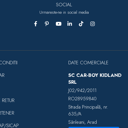
SOCIAL
Urmareste-ne in social media
CONDITII
DATE COMERCIALE
AR
SC CAR-BOY KIDLAND
SRL
J02/942/2011
RO28959840
E RETUR
Strada Principală, nr.
RTENER
635/A
Sânleani, Arad
EAP/SICAP