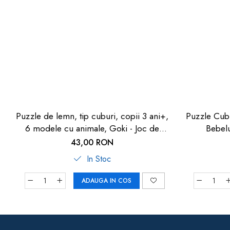
Puzzle de lemn, tip cuburi, copii 3 ani+,
Puzzle Cub
6 modele cu animale, Goki - Joc de
Bebelu
indemanare
43,00 RON
In Stoc
ADAUGA IN COS