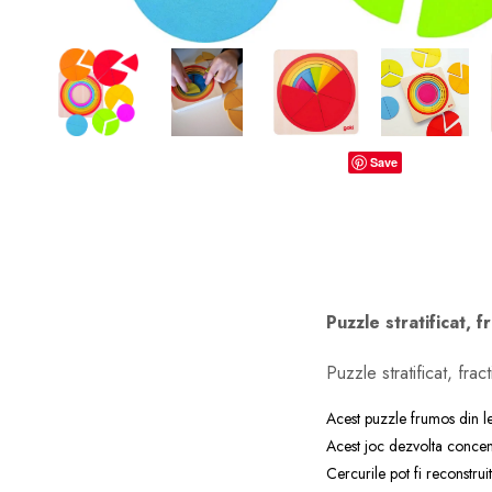
dopuri de urechi
Produse îngrijire copii
Igiena copii
Save
Puzzle stratificat, f
Puzzle stratificat, fra
Acest puzzle frumos din l
Acest joc dezvolta concent
Cercurile pot fi reconstru