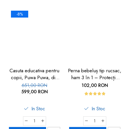
-8%
Casuta educativa pentru
Perna bebeluș tip rucsac,
copii, Puwa Puwa, din
ham 3 în 1 – Protecție
spuma
cap și spate cu design
651,00 RON
102,00 RON
avion
599,00 RON
In Stoc
In Stoc