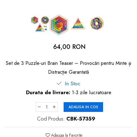
dopuri de urechi
Produse îngrijire copii
Igiena copii
64,00 RON
Set de 3 Puzzle-uri Brain Teaser – Provocări pentru Minte și
Distracție Garantată
In Stoc
Durata de livrare:
1-3 zile lucratoare
ADAUGA IN COS
Cod Produs:
CBK-57359
Adauga la Favorite