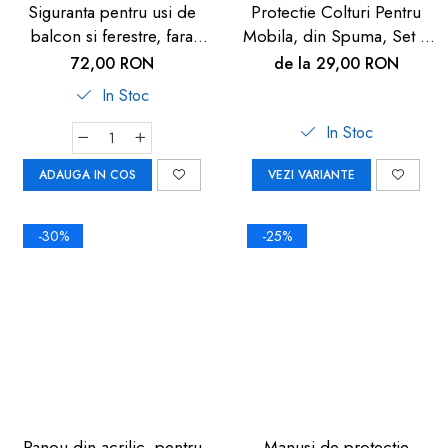
Siguranta pentru usi de
Protectie Colturi Pentru
balcon si ferestre, fara
Mobila, din Spuma, Set 4
gaurire sau lipire, gri
buc
72,00 RON
de la 29,00 RON
antracit, Reer WinLock
In Stoc
70021
In Stoc
ADAUGA IN COS
VEZI VARIANTE
-30%
-25%
Panou din acrilic, pentru
Manusi de protectie