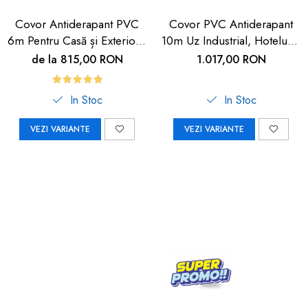
Covor Antiderapant PVC
Covor PVC Antiderapant
6m Pentru Casă și Exterior |
10m Uz Industrial, Hoteluri |
Carboysafety
Carboysafety
de la 815,00 RON
1.017,00 RON
In Stoc
In Stoc
VEZI VARIANTE
VEZI VARIANTE