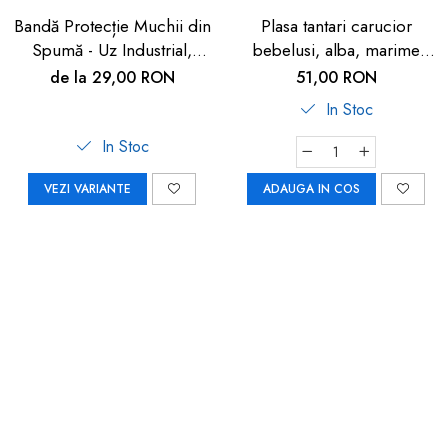
Bandă Protecție Muchii din
Plasa tantari carucior
Spumă - Uz Industrial,
bebelusi, alba, marime
Crem, 90cm | Car Boy
universala, Reer BiteSafe
de la 29,00 RON
51,00 RON
Safety
In Stoc
In Stoc
VEZI VARIANTE
ADAUGA IN COS