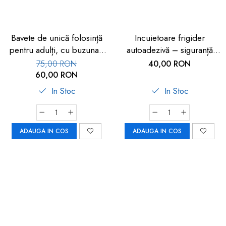
Bavete de unică folosință
Incuietoare frigider
pentru adulți, cu buzunar,
autoadezivă – siguranță
set 50 buc, FM-108
copii 2 buc
75,00 RON
40,00 RON
60,00 RON
In Stoc
In Stoc
ADAUGA IN COS
ADAUGA IN COS