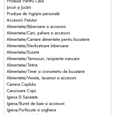
Jucarii pentru bebelusi
Produse Pentru Casă
Produse de protecție
Cărucioare copii
Jocuri și Jucării
mobilier industrial
Jocuri de familie sau grup
Produse de îngrijire personală
Accesorii Cărucioare
Bandă avertizare
Masinute, avioane,
Accesorii Patuturi
Set protecții copii
motociclete
Alimentatie/Biberoane si accesorii
Alimentatie/Cani, pahare si accesorii
Scaune auto copii
Jocuri de pictura si desen
Alimentatie/Cantare alimentatie pentru bucatarie
Siguranță auto copii
Jucarii muzicale
Alimentatie/Sterilizatoare biberoane
Tapet protector perete
Jucării educative copii
Alimentatie/Suzete
camera copiilor
Alimentatie/Termosuri, recipiente mancare
Biciclete și Triciclete
Alimentatie/Tetine
Incălzitoare biberoane
Alimentatie/Timer si cronometru de bucatarie
copii
Alimentatie/Vesela, tacamuri si accesorii
Termosuri, recipiente
Camera Copilului
mâncare pentru copii
Carucioare Copii
Suzete bebe
Igiena Si Sanatate
Igiena/Bureti de baie si accesorii
Termometre copii
Igiena/Forfecute si unghiere
Căști antifonice copii și