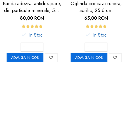
Banda adeziva antiderapare,
Oglinda concava rutiera,
din particule minerale, 5m,
acrilic, 25.6 cm
neagra cu dunga
80,00 RON
65,00 RON
fosforescenta
In Stoc
In Stoc
ADAUGA IN COS
ADAUGA IN COS