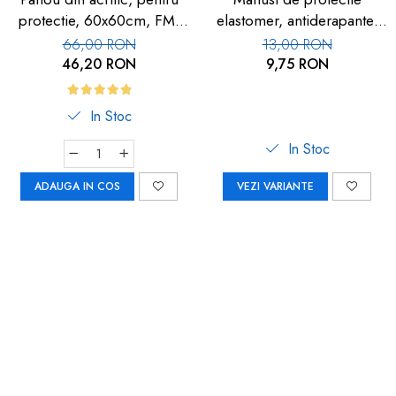
protectie, 60x60cm, FM-
elastomer, antiderapante,
113
set 100 buc
66,00 RON
13,00 RON
46,20 RON
9,75 RON
In Stoc
In Stoc
ADAUGA IN COS
VEZI VARIANTE