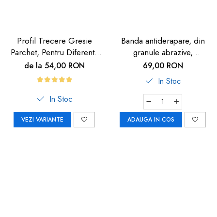
Profil Trecere Gresie
Banda antiderapare, din
Parchet, Pentru Diferenta
granule abrazive,
de Nivel, Culoare Lemn
autoadeziva, 5m, neagra
de la 54,00 RON
69,00 RON
Închis, Autoadeziv, 90cm
In Stoc
In Stoc
VEZI VARIANTE
ADAUGA IN COS