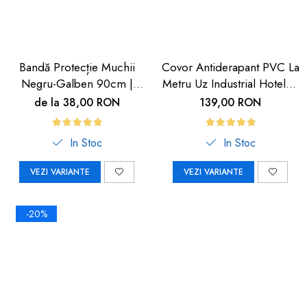
Bandă Protecție Muchii
Covor Antiderapant PVC La
Negru-Galben 90cm |
Metru Uz Industrial Hoteluri
Carboysafety
| Carboysafety
de la 38,00 RON
139,00 RON
In Stoc
In Stoc
VEZI VARIANTE
VEZI VARIANTE
-20%