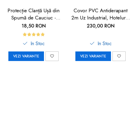
Protecție Clanță Ușă din
Covor PVC Antiderapant
Spumă de Cauciuc -
2m Uz Industrial, Hoteluri |
Siguranță pentru Copii |
Carboysafey
18,50 RON
230,00 RON
Car Boy Safety
In Stoc
In Stoc
VEZI VARIANTE
VEZI VARIANTE