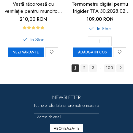
Vestă răcoroasă cu
Termometru digital pentru
ventilație pentru muncitori,
frigider TFA 30.2028.02,
sportivi și HORECA
suport magnetic
210,00 RON
109,00 RON
In Stoc
In Stoc
VEZI VARIANTE
ADAUGA IN COS
...
1
2
3
100
NEWSLETTER
Nu rata ofertele si promotiile noastre