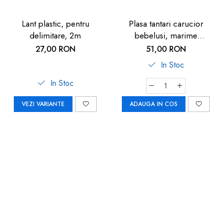
Lant plastic, pentru
Plasa tantari carucior
delimitare, 2m
bebelusi, marime
universala, neagra, Reer
27,00 RON
51,00 RON
BiteSafe
In Stoc
In Stoc
VEZI VARIANTE
ADAUGA IN COS