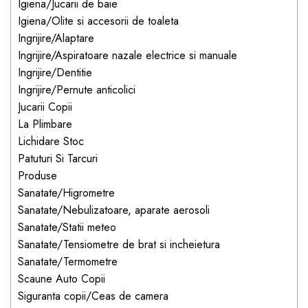
Igiena/Jucarii de baie
dopuri de urechi
Igiena/Olite si accesorii de toaleta
Produse îngrijire copii
Ingrijire/Alaptare
Ingrijire/Aspiratoare nazale electrice si manuale
Igiena copii
Ingrijire/Dentitie
Ingrijire/Pernute anticolici
Jucarii Copii
La Plimbare
Lichidare Stoc
Patuturi Si Tarcuri
Produse
Sanatate/Higrometre
Sanatate/Nebulizatoare, aparate aerosoli
Sanatate/Statii meteo
Sanatate/Tensiometre de brat si incheietura
Sanatate/Termometre
Scaune Auto Copii
Siguranta copii/Ceas de camera