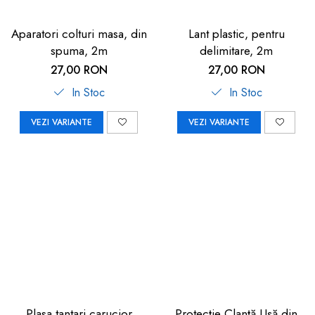
Aparatori colturi masa, din
Lant plastic, pentru
spuma, 2m
delimitare, 2m
27,00 RON
27,00 RON
In Stoc
In Stoc
VEZI VARIANTE
VEZI VARIANTE
Plasa tantari carucior
Protecție Clanță Ușă din