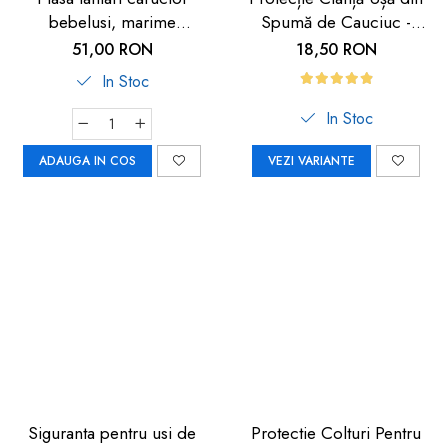
bebelusi, marime
Spumă de Cauciuc -
universala, neagra, Reer
Siguranță pentru Copii |
51,00 RON
18,50 RON
BiteSafe
Car Boy Safety
In Stoc
In Stoc
ADAUGA IN COS
VEZI VARIANTE
Siguranta pentru usi de
Protectie Colturi Pentru