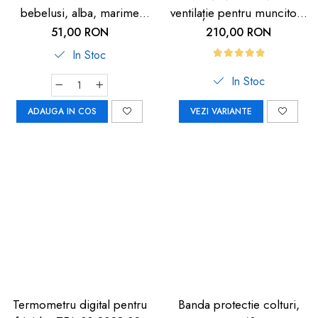
bebelusi, alba, marime
ventilație pentru muncitori,
universala, Reer BiteSafe
sportivi și HORECA
51,00 RON
210,00 RON
In Stoc
In Stoc
ADAUGA IN COS
VEZI VARIANTE
Termometru digital pentru
Banda protectie colturi,