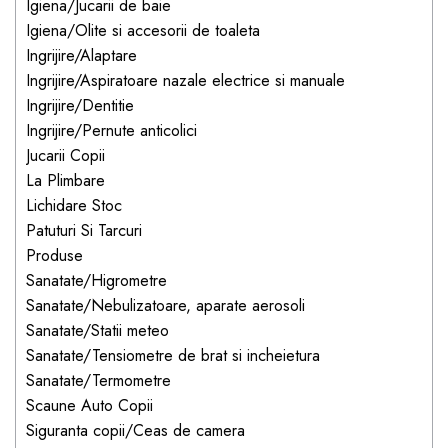
Igiena/Jucarii de baie
dopuri de urechi
Igiena/Olite si accesorii de toaleta
Produse îngrijire copii
Ingrijire/Alaptare
Ingrijire/Aspiratoare nazale electrice si manuale
Igiena copii
Ingrijire/Dentitie
Ingrijire/Pernute anticolici
Jucarii Copii
La Plimbare
Lichidare Stoc
Patuturi Si Tarcuri
Produse
Sanatate/Higrometre
Sanatate/Nebulizatoare, aparate aerosoli
Sanatate/Statii meteo
Sanatate/Tensiometre de brat si incheietura
Sanatate/Termometre
Scaune Auto Copii
Siguranta copii/Ceas de camera