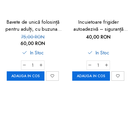
Bavete de unică folosință
Incuietoare frigider
pentru adulți, cu buzunar,
autoadezivă – siguranță
set 50 buc, FM-108
copii 2 buc
75,00 RON
40,00 RON
60,00 RON
In Stoc
In Stoc
ADAUGA IN COS
ADAUGA IN COS