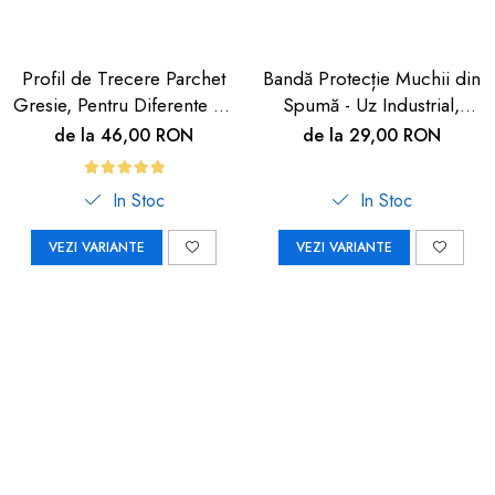
Profil de Trecere Parchet
Bandă Protecție Muchii din
Gresie, Pentru Diferente de
Spumă - Uz Industrial,
Nivel, Autoadeziv, Culoare
Crem, 90cm | Car Boy
de la 46,00 RON
de la 29,00 RON
Lemn Deschis, 90cm
Safety
In Stoc
In Stoc
VEZI VARIANTE
VEZI VARIANTE