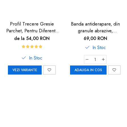
Profil Trecere Gresie
Banda antiderapare, din
Parchet, Pentru Diferenta
granule abrazive,
de Nivel, Culoare Lemn
autoadeziva, 5m, neagra
de la 54,00 RON
69,00 RON
Închis, Autoadeziv, 90cm
In Stoc
In Stoc
VEZI VARIANTE
ADAUGA IN COS