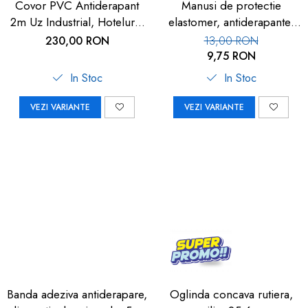
Covor PVC Antiderapant
Manusi de protectie
2m Uz Industrial, Hoteluri |
elastomer, antiderapante,
Carboysafey
set 100 buc
230,00 RON
13,00 RON
9,75 RON
In Stoc
In Stoc
VEZI VARIANTE
VEZI VARIANTE
Banda adeziva antiderapare,
Oglinda concava rutiera,