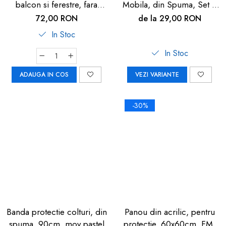
balcon si ferestre, fara
Mobila, din Spuma, Set 4
gaurire sau lipire, gri
buc
72,00 RON
de la 29,00 RON
antracit, Reer WinLock
In Stoc
70021
In Stoc
ADAUGA IN COS
VEZI VARIANTE
-30%
Banda protectie colturi, din
Panou din acrilic, pentru
spuma, 90cm, mov pastel
protectie, 60x60cm, FM-