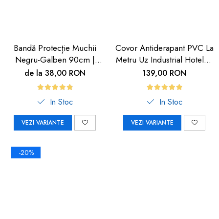
Bandă Protecție Muchii
Covor Antiderapant PVC La
Negru-Galben 90cm |
Metru Uz Industrial Hoteluri
Carboysafety
| Carboysafety
de la 38,00 RON
139,00 RON
In Stoc
In Stoc
VEZI VARIANTE
VEZI VARIANTE
-20%