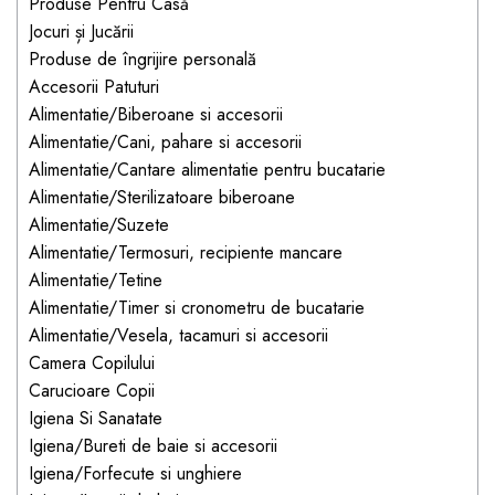
Jucarii pentru bebelusi
Produse Pentru Casă
Produse de protecție
Cărucioare copii
Jocuri și Jucării
mobilier industrial
Jocuri de familie sau grup
Produse de îngrijire personală
Accesorii Cărucioare
Bandă avertizare
Masinute, avioane,
Accesorii Patuturi
Set protecții copii
motociclete
Alimentatie/Biberoane si accesorii
Alimentatie/Cani, pahare si accesorii
Scaune auto copii
Jocuri de pictura si desen
Alimentatie/Cantare alimentatie pentru bucatarie
Siguranță auto copii
Jucarii muzicale
Alimentatie/Sterilizatoare biberoane
Tapet protector perete
Jucării educative copii
Alimentatie/Suzete
camera copiilor
Alimentatie/Termosuri, recipiente mancare
Biciclete și Triciclete
Alimentatie/Tetine
Incălzitoare biberoane
Alimentatie/Timer si cronometru de bucatarie
copii
Alimentatie/Vesela, tacamuri si accesorii
Termosuri, recipiente
Camera Copilului
mâncare pentru copii
Carucioare Copii
Suzete bebe
Igiena Si Sanatate
Igiena/Bureti de baie si accesorii
Termometre copii
Igiena/Forfecute si unghiere
Căști antifonice copii și