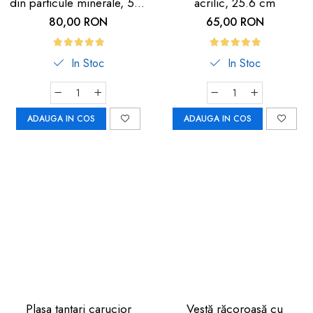
din particule minerale, 5m,
acrilic, 25.6 cm
neagra cu dunga
80,00 RON
65,00 RON
fosforescenta
In Stoc
In Stoc
ADAUGA IN COS
ADAUGA IN COS
Plasa tantari carucior
Vestă răcoroasă cu