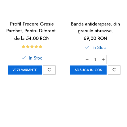
Profil Trecere Gresie
Banda antiderapare, din
Parchet, Pentru Diferenta
granule abrazive,
de Nivel, Culoare Lemn
autoadeziva, 5m, neagra
de la 54,00 RON
69,00 RON
Închis, Autoadeziv, 90cm
In Stoc
In Stoc
VEZI VARIANTE
ADAUGA IN COS