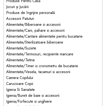
Jucarii pentru bebelusi
Produse Pentru Casă
Produse de protecție
Cărucioare copii
Jocuri și Jucării
mobilier industrial
Jocuri de familie sau grup
Produse de îngrijire personală
Accesorii Cărucioare
Bandă avertizare
Masinute, avioane,
Accesorii Patuturi
Set protecții copii
motociclete
Alimentatie/Biberoane si accesorii
Alimentatie/Cani, pahare si accesorii
Scaune auto copii
Jocuri de pictura si desen
Alimentatie/Cantare alimentatie pentru bucatarie
Siguranță auto copii
Jucarii muzicale
Alimentatie/Sterilizatoare biberoane
Tapet protector perete
Jucării educative copii
Alimentatie/Suzete
camera copiilor
Alimentatie/Termosuri, recipiente mancare
Biciclete și Triciclete
Alimentatie/Tetine
Incălzitoare biberoane
Alimentatie/Timer si cronometru de bucatarie
copii
Alimentatie/Vesela, tacamuri si accesorii
Termosuri, recipiente
Camera Copilului
mâncare pentru copii
Carucioare Copii
Suzete bebe
Igiena Si Sanatate
Igiena/Bureti de baie si accesorii
Termometre copii
Igiena/Forfecute si unghiere
Căști antifonice copii și