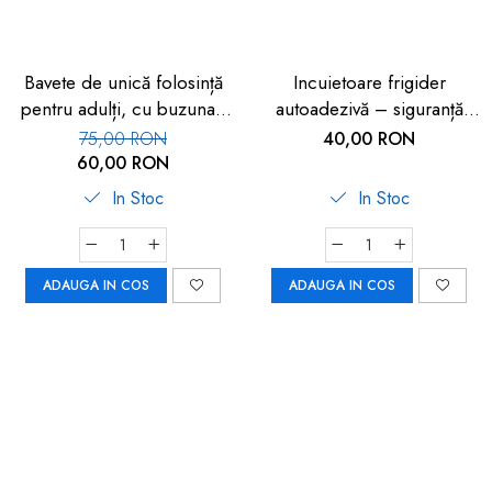
Bavete de unică folosință
Incuietoare frigider
pentru adulți, cu buzunar,
autoadezivă – siguranță
set 50 buc, FM-108
copii 2 buc
75,00 RON
40,00 RON
60,00 RON
In Stoc
In Stoc
ADAUGA IN COS
ADAUGA IN COS