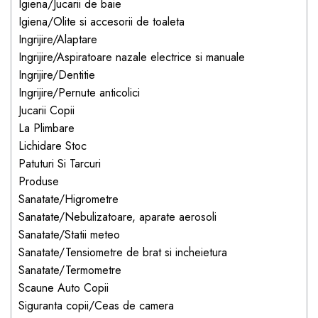
Igiena/Jucarii de baie
dopuri de urechi
Igiena/Olite si accesorii de toaleta
Produse îngrijire copii
Ingrijire/Alaptare
Ingrijire/Aspiratoare nazale electrice si manuale
Igiena copii
Ingrijire/Dentitie
Ingrijire/Pernute anticolici
Jucarii Copii
La Plimbare
Lichidare Stoc
Patuturi Si Tarcuri
Produse
Sanatate/Higrometre
Sanatate/Nebulizatoare, aparate aerosoli
Sanatate/Statii meteo
Sanatate/Tensiometre de brat si incheietura
Sanatate/Termometre
Scaune Auto Copii
Siguranta copii/Ceas de camera