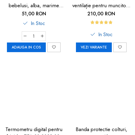
bebelusi, alba, marime
ventilație pentru muncitori,
universala, Reer BiteSafe
sportivi și HORECA
51,00 RON
210,00 RON
In Stoc
In Stoc
ADAUGA IN COS
VEZI VARIANTE
Termometru digital pentru
Banda protectie colturi,