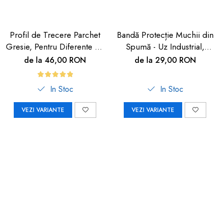
Profil de Trecere Parchet
Bandă Protecție Muchii din
Gresie, Pentru Diferente de
Spumă - Uz Industrial,
Nivel, Autoadeziv, Culoare
Crem, 90cm | Car Boy
de la 46,00 RON
de la 29,00 RON
Lemn Deschis, 90cm
Safety
In Stoc
In Stoc
VEZI VARIANTE
VEZI VARIANTE