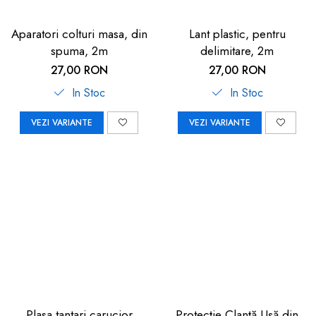
Aparatori colturi masa, din
Lant plastic, pentru
spuma, 2m
delimitare, 2m
27,00 RON
27,00 RON
In Stoc
In Stoc
VEZI VARIANTE
VEZI VARIANTE
Plasa tantari carucior
Protecție Clanță Ușă din