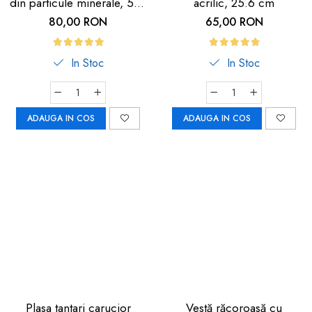
din particule minerale, 5m,
acrilic, 25.6 cm
neagra cu dunga
80,00 RON
65,00 RON
fosforescenta
In Stoc
In Stoc
ADAUGA IN COS
ADAUGA IN COS
Plasa tantari carucior
Vestă răcoroasă cu