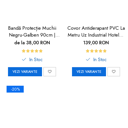
Bandă Protecție Muchii
Covor Antiderapant PVC La
Negru-Galben 90cm |
Metru Uz Industrial Hoteluri
Carboysafety
| Carboysafety
de la 38,00 RON
139,00 RON
In Stoc
In Stoc
VEZI VARIANTE
VEZI VARIANTE
-20%