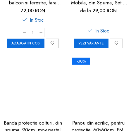
balcon si ferestre, fara
Mobila, din Spuma, Set 4
gaurire sau lipire, gri
buc
72,00 RON
de la 29,00 RON
antracit, Reer WinLock
In Stoc
70021
In Stoc
ADAUGA IN COS
VEZI VARIANTE
-30%
Banda protectie colturi, din
Panou din acrilic, pentru
spuma, 90cm, mov pastel
protectie, 60x60cm, FM-