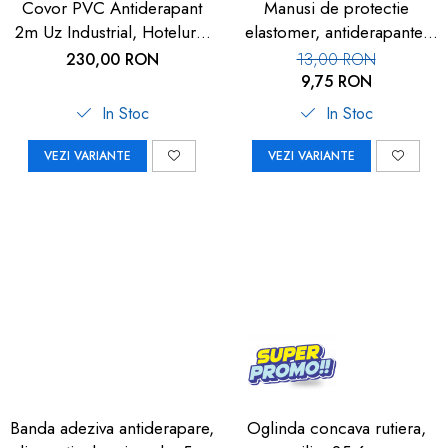
Covor PVC Antiderapant
Manusi de protectie
2m Uz Industrial, Hoteluri |
elastomer, antiderapante,
Carboysafey
set 100 buc
230,00 RON
13,00 RON
9,75 RON
In Stoc
In Stoc
VEZI VARIANTE
VEZI VARIANTE
Banda adeziva antiderapare,
Oglinda concava rutiera,