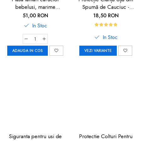
bebelusi, marime
Spumă de Cauciuc -
universala, neagra, Reer
Siguranță pentru Copii |
51,00 RON
18,50 RON
BiteSafe
Car Boy Safety
In Stoc
In Stoc
ADAUGA IN COS
VEZI VARIANTE
Siguranta pentru usi de
Protectie Colturi Pentru