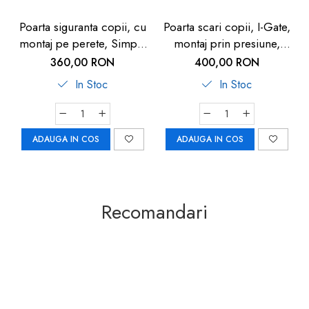
Poarta siguranta copii, cu
Poarta scari copii, I-Gate,
montaj pe perete, Simple
montaj prin presiune,
Lock, Reer
Reer
360,00 RON
400,00 RON
In Stoc
In Stoc
ADAUGA IN COS
ADAUGA IN COS
Recomandari