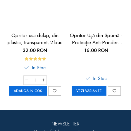
Opritor usa dulap, din
Opritor Ușă din Spumă -
plastic, transparent, 2 buc
Protecție Anti-Prindere
Degete pentru Copii |
32,00 RON
16,00 RON
Car Boy Safety
In Stoc
In Stoc
ADAUGA IN COS
VEZI VARIANTE
NEWSLETTER