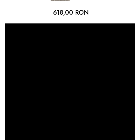
dopuri de urechi
618,00 RON
Produse îngrijire copii
Igiena copii