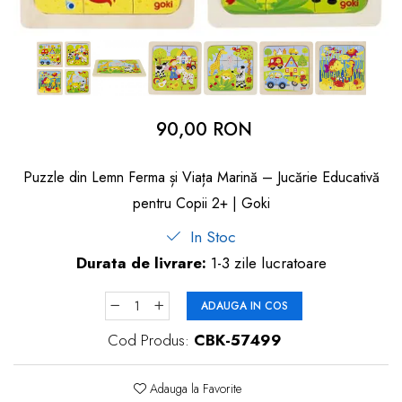
dopuri de urechi
Produse îngrijire copii
Igiena copii
90,00 RON
Puzzle din Lemn Ferma și Viața Marină – Jucărie Educativă
pentru Copii 2+ | Goki
In Stoc
Durata de livrare:
1-3 zile lucratoare
ADAUGA IN COS
Cod Produs:
CBK-57499
Adauga la Favorite