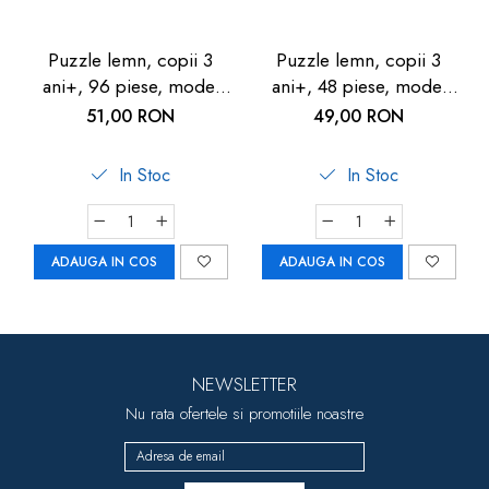
Puzzle lemn, copii 3
Puzzle lemn, copii 3
ani+, 96 piese, model
ani+, 48 piese, model
jungla cu animale, Goki -
Unicorn, Goki - Joc de
51,00 RON
49,00 RON
Joc de indemanare
indemanare
In Stoc
In Stoc
ADAUGA IN COS
ADAUGA IN COS
NEWSLETTER
Nu rata ofertele si promotiile noastre