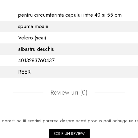
pentru circumferinta capului intre 40 si 55 cm
spuma moale
Velcro (scai)
albastru deschis
4013283760437
REER
Review-uri
(0)
doresti sa iti exprimi parerea despre acest produs poti adauga un r
SCRIE UN REVIEW