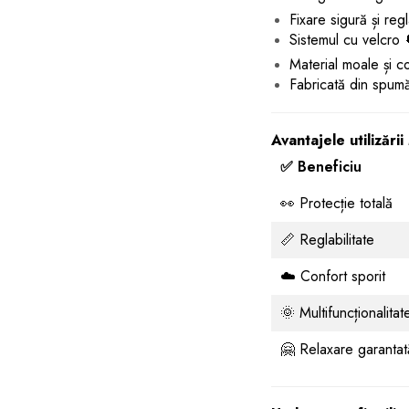
Fixare sigură și regl
Sistemul cu velcro 
Material moale și co
Fabricată din spumă
Avantajele utilizăr
✅ Beneficiu
👀 Protecție totală
📏 Reglabilitate
☁️ Confort sporit
🌞 Multifuncționalitat
🤗 Relaxare garantat