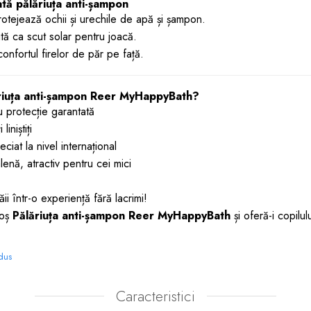
ată pălăriuța anti-șampon
protejează ochii și urechile de apă și șampon.
ită ca scut solar pentru joacă.
onfortul firelor de păr pe față.
ăriuța anti-șampon Reer MyHappyBath?
u protecție garantată
liniștiți
ciat la nivel internațional
enă, atractiv pentru cei mici
ii într-o experiență fără lacrimi!
coș
Pălăriuța anti-șampon Reer MyHappyBath
și oferă-i copilul
odus
Caracteristici