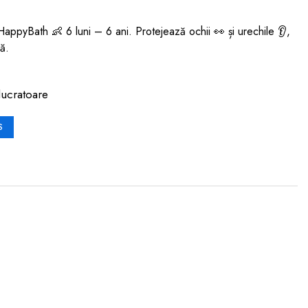
appyBath 👶 6 luni – 6 ani. Protejează ochii 👀 și urechile 👂,
lă.
lucratoare
S