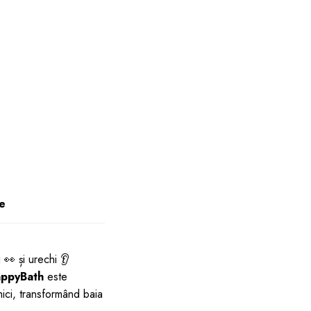
ie
👀 și urechi 👂
ppyBath
este
mici, transformând baia