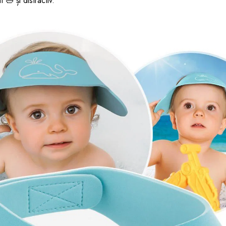
 🛁 și distractiv.