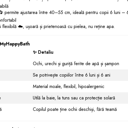
abilă
🔄 permite ajustarea între 40–55 cm, ideală pentru copii 6 luni – 6
nfortabil
 flexibilă ☁️, ușoară și prietenoasă cu pielea, nu reține apa.
ii MyHappyBath
✨ Detaliu
Ochi, urechi și guriță ferite de apă și șampon
Se potrivește copiilor între 6 luni și 6 ani
Material moale, flexibil, hipoalergenic
e
Utilă la baie, la tuns sau ca protecție solară
ă
Copilul poate ține ochii deschiși, fără teamă