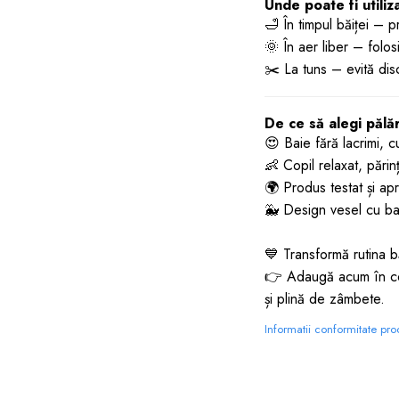
Unde poate fi utiliz
🛁 În timpul băiței – 
🌞 În aer liber – folos
✂️ La tuns – evită disc
De ce să alegi păl
😍 Baie fără lacrimi, c
👶 Copil relaxat, părinți 
🌍 Produs testat și apre
🐳 Design vesel cu bal
💙 Transformă rutina bă
👉 Adaugă acum în 
și plină de zâmbete.
Informatii conformitate pr