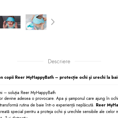
Descriere
on copii Reer MyHappyBath – protecție ochi și urechi la ba
imi – soluția Reer MyHappyBath
lor devine adesea o provocare. Apa și șamponul care ajung în ochi 
 transformă rutina de baie într-o experiență neplăcută.
Reer MyHa
reată special pentru a proteja ochii și urechile sensibile ale celor 