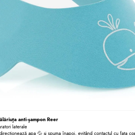
ălăriuța anti-șampon Reer
atori laterale
 direcționează apa 💦 și spuma înapoi, evitând contactul cu fața copi