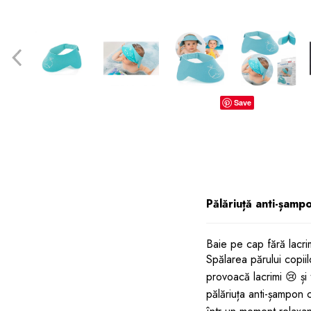
dopuri de urechi
Produse îngrijire copii
Igiena copii
Save
Pălăriuță anti-șamp
Baie pe cap fără lacr
Spălarea părului copii
provoacă lacrimi 😢 și
pălăriuța anti-șampon c