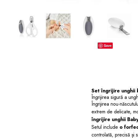
dopuri de urechi
Produse îngrijire copii
Igiena copii
Save
Set îngrijire unghii
Îngrijirea sigură a ungh
Îngrijirea nou-născutul
extrem de delicate, mo
îngrijire unghii Ba
Setul include
o forfe
controlată, precisă și 