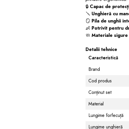
🔒
Capac de protecț
🪛
Unghieră cu man
🪞
Pila de unghii in
👶
Potrivit pentru d
🧼
Materiale sigure
Detalii tehnice
Caracteristică
Brand
Cod produs
Conținut set
Material
Lungime forfecuță
Lungime unghieră