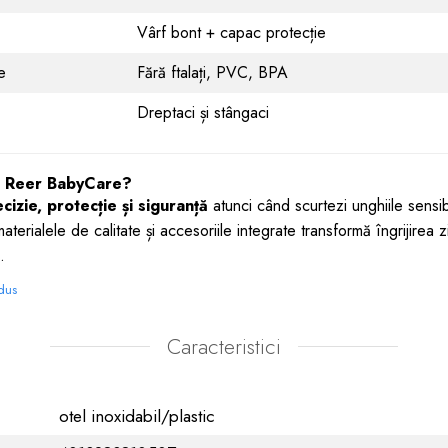
Vârf bont + capac protecție
ive
Fără ftalați, PVC, BPA
Dreptaci și stângaci
ul Reer BabyCare?
cizie, protecție și siguranță
atunci când scurtezi unghiile sensib
erialele de calitate și accesoriile integrate transformă îngrijirea z
.
odus
Caracteristici
otel inoxidabil/plastic