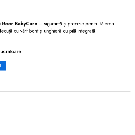
uși Reer BabyCare
– siguranță și precizie pentru tăierea
rfecuță cu vârf bont și unghieră cu pilă integrată.
lucratoare
S