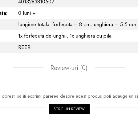
4013283810507
ta:
0 luni +
lungime totala: forfecuta – 8 cm; unghiera – 5.5 cm
1x forfecuta de unghii, 1x unghiera cu pila
REER
Review-uri
(0)
doresti sa iti exprimi parerea despre acest produs poti adauga un r
SCRIE UN REVIEW