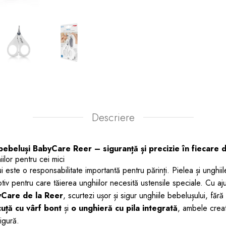
Descriere
 bebeluși BabyCare Reer – siguranță și precizie în fiecare d
iilor pentru cei mici
ui este o responsabilitate importantă pentru părinți. Pielea și unghii
tiv pentru care tăierea unghiilor necesită ustensile speciale. Cu aj
byCare de la Reer
, scurtezi ușor și sigur unghiile bebelușului, fără
cuță cu vârf bont
și
o unghieră cu pila integrată
, ambele creat
sigură.