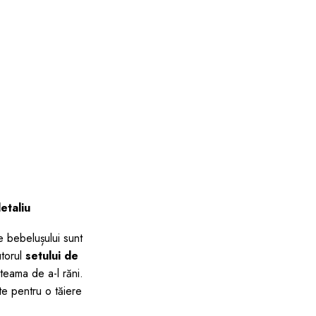
etaliu
le bebelușului sunt
utorul
setului de
 teama de a-l răni.
e pentru o tăiere