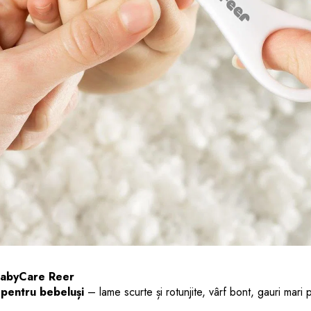
 BabyCare Reer
 pentru bebeluși
– lame scurte și rotunjite, vârf bont, gauri mari