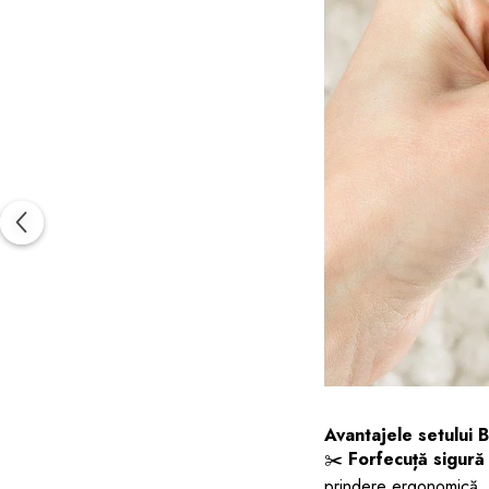
Avantajele setului
✂️
Forfecuță sigură
prindere ergonomică.