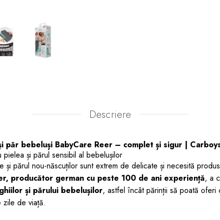
Descriere
i și păr bebeluși BabyCare Reer – complet și sigur | Carboy
u pielea și părul sensibil al bebelușilor
ile și părul nou-născuților sunt extrem de delicate și necesită prod
er, producător german cu peste 100 de ani experiență
, a 
ghiilor și părului bebelușilor
, astfel încât părinții să poată oferi 
 zile de viață.