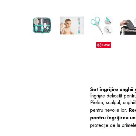
dopuri de urechi
Produse îngrijire copii
Igiena copii
Save
Set îngrijire unghi
Îngrijire delicată pentr
Pielea, scalpul, unghi
pentru nevoile lor.
Re
pentru îngrijirea un
protecție de la primele