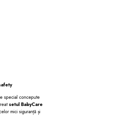
safety
use special concepute
creat
setul BabyCare
celor mici siguranță și