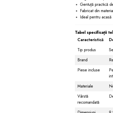
Gentuță practică de
Fabricat din materi
Ideal pentru acasă și
Tabel specificații t
Caracteristică
De
Tip produs
Se
Brand
R
Piese incluse
Pe
in
Materiale
No
Vârstă
De
recomandată
Dimensiuni
9,