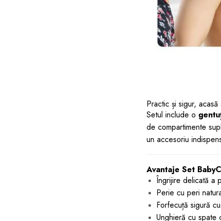
Practic și sigur, acasă ș
Setul include o
gentu
de compartimente sup
un accesoriu indispens
Avantaje Set Baby
Îngrijire delicată a 
Perie cu peri natural
Forfecuță sigură cu 
Unghieră cu spate c