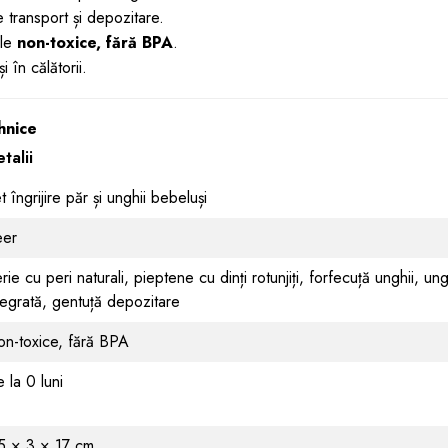
 transport și depozitare.
ale
non-toxice, fără BPA
.
 în călătorii.
ehnice
talii
t îngrijire păr și unghii bebeluși
eer
rie cu peri naturali, pieptene cu dinți rotunjiți, forfecuță unghii, un
tegrată, gentuță depozitare
n-toxice, fără BPA
 la 0 luni
5 × 3 × 17 cm