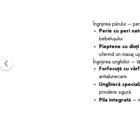
Îngrijirea părului – pe
Perie cu peri nat
bebelușului.
Pieptene cu dinți 
oferind un masaj ușo
Îngrijirea unghiilor – t
Forfecuță cu vârf
antialunecare.
Unghieră special
prindere sigură.
Pila integrată
– ne