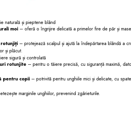
rie naturală și pieptene blând
urali moi
– oferă o îngrijire delicată a primelor fire de păr și mase
rotunjiți
– protejează scalpul și ajută la îndepărtarea blândă a cr
r și plăcut.
ăiere sigură și controlată
uri rotunjite
– pentru o tăiere precisă, cu siguranță maximă, dato
ă pentru copii
– potrivită pentru unghiile mici și delicate, cu spat
tezește marginile unghiilor, prevenind zgârieturile.