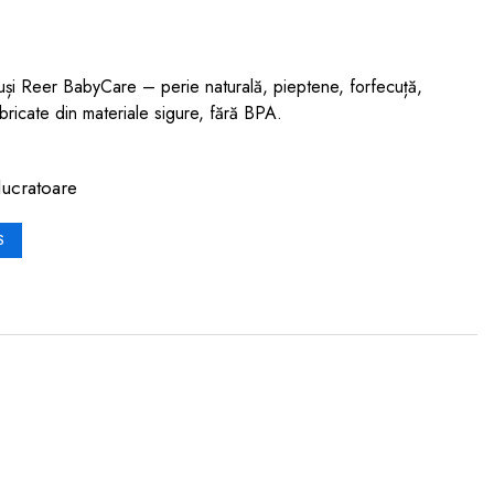
eluși Reer BabyCare – perie naturală, pieptene, forfecuță,
abricate din materiale sigure, fără BPA.
lucratoare
S