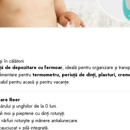
i în călătorii
ță de depozitare cu fermoar
, ideală pentru organizare și tran
limentare pentru
termometru, periuță de dinți, plasturi, cre
abil pentru acasă și pentru vacanțe.
Care Reer
părului și unghiilor de la 0 luni.
i moi și pieptene cu dinți rotunjiți.
vârfuri rotunjite și mânere antialunecare.
auciucat + pilă integrată.