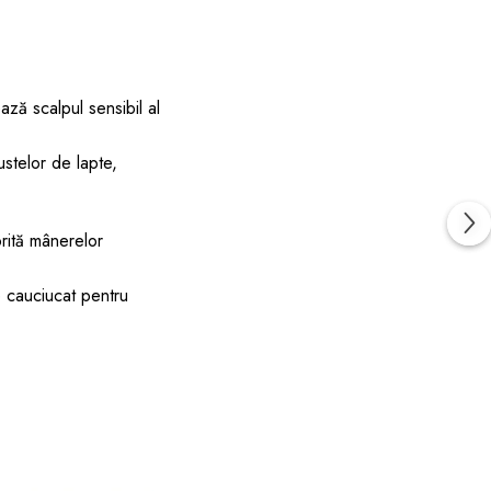
ază scalpul sensibil al
ustelor de lapte,
rită mânerelor
e cauciucat pentru