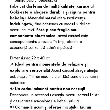
pentru pătuțul bebelușului
Fabricat din lemn de înaltă calitate, caruselul
Goki este o alegere durabilă și sigură pentru
bebeluși.
Materialul natural oferă
rezistență
îndelungată
, fiind prietenos cu mediul și delicat
pentru cei mici.
Fără piese fragile sau
componente electronice
, acest carusel este
conceput pentru a rezista în timp, oferind o
experiență senzorială calmă și plăcută.
Dimensiune: 29 x 40 cm
📌
Ideal pentru momentele de relaxare și
explorare senzorială!
Acest carusel atrage atenția
bebelușului într-un mod natural, fără sunete sau lumini
puternice.
🎁
Un cadou minunat pentru nou-născuți!
Descoperă un accesoriu esențial pentru somnul liniștit
și dezvoltarea armonioasă a bebelușului tău.
📢
Comandă acum și oferă-i micuțului tău un