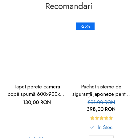
Recomandari
-25%
Tapet perete camera
Pachet sisteme de
copii spumă 600x900x9 -
siguranță japoneze pentru
Siguranță copii
copii, 11 piese
130,00 RON
531,00 RON
398,00 RON
In Stoc