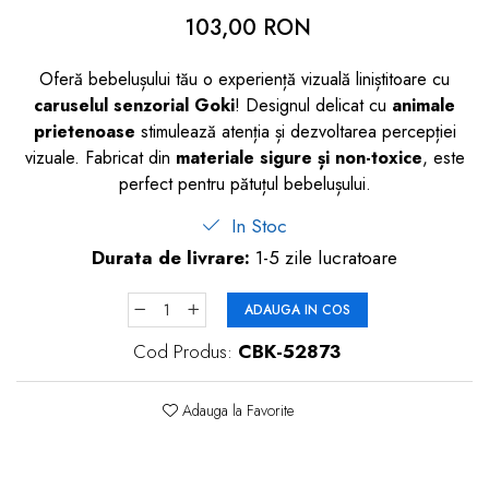
dopuri de urechi
103,00 RON
Produse îngrijire copii
Oferă bebelușului tău o experiență vizuală liniștitoare cu
Igiena copii
caruselul senzorial Goki
! Designul delicat cu
animale
prietenoase
stimulează atenția și dezvoltarea percepției
vizuale. Fabricat din
materiale sigure și non-toxice
, este
perfect pentru pătuțul bebelușului.
In Stoc
Durata de livrare:
1-5 zile lucratoare
ADAUGA IN COS
Cod Produs:
CBK-52873
Adauga la Favorite