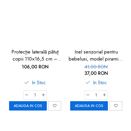
Protecție laterală pătuț
Inel senzorial pentru
copii 110×16,5 cm –
bebelusi, model piramida
Protecție sigură pentru
colorata, cu bile de lemn,
106,00 RON
41,00 RON
bebeluși
Goki
37,00 RON
In Stoc
In Stoc
ADAUGA IN COS
ADAUGA IN COS