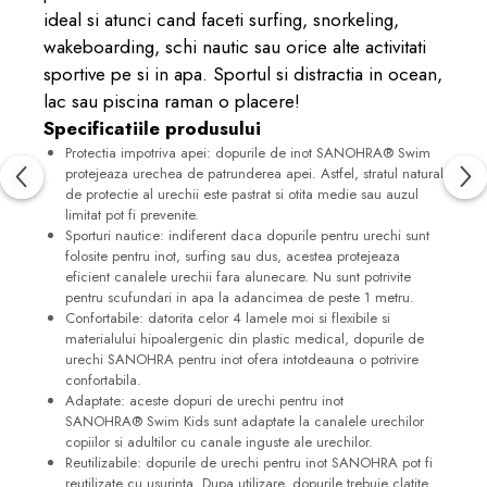
ideal si atunci cand faceti surfing, snorkeling,
wakeboarding, schi nautic sau orice alte activitati
sportive pe si in apa. Sportul si distractia in ocean,
lac sau piscina raman o placere!
Specificatiile produsului
Protectia impotriva apei: dopurile de inot SANOHRA® Swim
protejeaza urechea de patrunderea apei. Astfel, stratul natural
de protectie al urechii este pastrat si otita medie sau auzul
limitat pot fi prevenite.
Sporturi nautice: indiferent daca dopurile pentru urechi sunt
folosite pentru inot, surfing sau dus, acestea protejeaza
eficient canalele urechii fara alunecare. Nu sunt potrivite
pentru scufundari in apa la adancimea de peste 1 metru.
Confortabile: datorita celor 4 lamele moi si flexibile si
materialului hipoalergenic din plastic medical, dopurile de
urechi SANOHRA pentru inot ofera intotdeauna o potrivire
confortabila.
Adaptate: aceste dopuri de urechi pentru inot
SANOHRA® Swim Kids sunt adaptate la canalele urechilor
copiilor si adultilor cu canale inguste ale urechilor.
Reutilizabile: dopurile de urechi pentru inot SANOHRA pot fi
reutilizate cu usurinta. Dupa utilizare, dopurile trebuie clatite