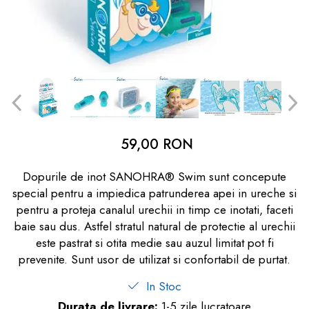
dopuri de urechi
Produse îngrijire copii
Igiena copii
59,00 RON
Dopurile de inot SANOHRA® Swim sunt concepute
special pentru a impiedica patrunderea apei in ureche si
pentru a proteja canalul urechii in timp ce inotati, faceti
baie sau dus. Astfel stratul natural de protectie al urechii
este pastrat si otita medie sau auzul limitat pot fi
prevenite. Sunt usor de utilizat si confortabil de purtat.
In Stoc
Durata de livrare:
1-5 zile lucratoare