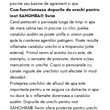
piscine sau bazine de agrement si spa.
Cum functioneaza dopurile de urechi pentru
inot SANOHRA
®
Swim
Cand petreceti o perioada lunga de timp in apa
de mare salina sau in piscine cu clor, pielea
canalului auditiv se poate umfla si uneori poate
ajuta la cresterea agentilor patogeni. Poate rezulta
inflamatia canalului urechii si a timpanului (otita
externa). Primul semn al acestui lucru este, de
exemplu, o senzatie de presiune, durere si/sau
mancarime in ureche. Copiii si persoanele cu
canale inguste ale urechilor sunt afectate în mod
deosebit.
Protejarea urechilor de afluxul de apa este
importanta pentru a ne asigura ca distractia in apa
nu duce la o inflamatie dureroasa a canalului
auditiv. Dopurile de urechi pentru inot
SANOHRA® Swim ofera protectie pentru urechi