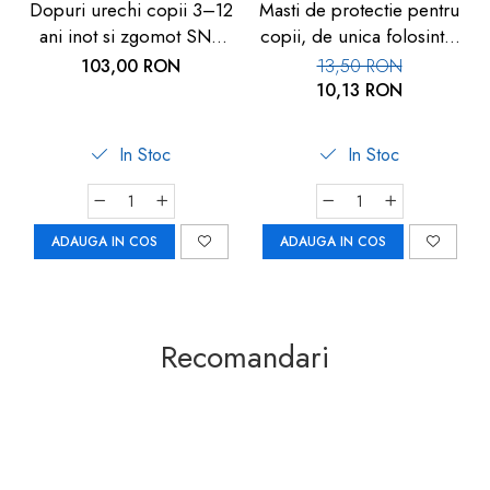
Dopuri urechi copii 3–12
Masti de protectie pentru
ani inot si zgomot SNR
copii, de unica folosinta,
25 dB Alpine
3 straturi, Alb, set 25 buc,
103,00 RON
13,50 RON
FM-58
10,13 RON
In Stoc
In Stoc
ADAUGA IN COS
ADAUGA IN COS
Recomandari