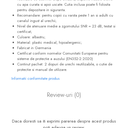
cu apa curata si apoi uscate. Cutia inclusa poate fi folosita
pentru depozitare in siguranta.
Recomandare: pentru copiii cu varsta peste 1 an si adulti cu
canalul ingust al urechii;
Nivel de atenuare medie a zgomotului SNR = 23 dB, testat si
certificat;
Culoare: albastru;
Material: plastic medical, hipoalergenic;
Fabricat in Germania
Certificat conform normelor Comunitatii Europene pentru
sisteme de protectie a auzului (EN352-2:2020)
Continut pachet: 2 dopuri de urechi reutilizabile, o cutie de
protectie si manual de utilizare.
Informatii conformitate produs
Review-uri
(0)
Daca doresti sa iti exprimi parerea despre acest produs
poti adauga un review.