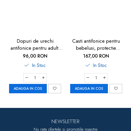
Dopuri de urechi
Casti antifonice pentru
antifonice pentru adulti
bebelusi, protectie
cu filtru special pentru
auditiva, SNR 25,
96,00 RON
167,00 RON
muzica, reutilizabile,
ajustabila 47-54 cm, 12+
In Stoc
In Stoc
transparente, protectie
luni, albastru, Reer
zgomote SNR 19dB,
ALPINE PartyPlug
ADAUGA IN COS
ADAUGA IN COS
NEWSLETTER
Nu rata ofertele si promotiile noastre