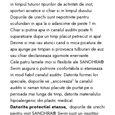
in timpul tuturor tipurilor de activitati de inot,
sporturi acvatice si chiar si in timpul dusului.
Dopurile de urechi sunt nepotrivite pentru
scufundari in apa la o adancime de peste 1 m.
Chiar si putina apa in canalul auditiv poate fi
suparatoare dupa un timp placut petrecut in apa!
Devine si mai rau atunci cand o mica picatura de
apa ajunge pe timpan si provoaca tulburari de auz
sau chiar declanseaza zgomote enervante.
Cele patru lamele moi si flexibile ale SANOHRA®
Swim asigura o potrivire confortabila si etanseaza
in mod fiabil canalul auditiv. Datorita formei lor
speciale, dopurile se „ancoreaza” la canalul
auditiv si raman totusi placute de purtat pe o
perioada mai lunga de timp, datorita materialului
hipoalergenic din plastic medical.
Datorita protectiei etanse,
dopurile de urechi
pentru inot SANOHRA® Swim sunt un insotitor