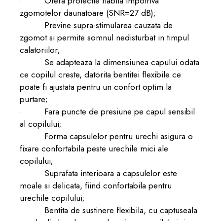
· Ofera protectie fiabila impotriva
zgomotelor daunatoare (SNR=27 dB);
· Previne supra-stimularea cauzata de
zgomot si permite somnul nedisturbat in timpul
calatoriilor;
· Se adapteaza la dimensiunea capului odata
ce copilul creste, datorita bentitei flexibile ce
poate fi ajustata pentru un confort optim la
purtare;
· Fara puncte de presiune pe capul sensibil
al copilului;
· Forma capsulelor pentru urechi asigura o
fixare confortabila peste urechile mici ale
copilului;
· Suprafata interioara a capsulelor este
moale si delicata, fiind confortabila pentru
urechile copilului;
· Bentita de sustinere flexibila, cu captuseala