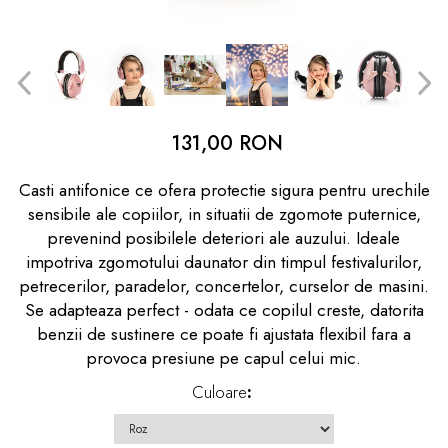
dopuri de urechi
Produse îngrijire copii
Igiena copii
131,00 RON
Casti antifonice ce ofera protectie sigura pentru urechile
sensibile ale copiilor, in situatii de zgomote puternice,
prevenind posibilele deteriori ale auzului. Ideale
impotriva zgomotului daunator din timpul festivalurilor,
petrecerilor, paradelor, concertelor, curselor de masini.
Se adapteaza perfect - odata ce copilul creste, datorita
benzii de sustinere ce poate fi ajustata flexibil fara a
provoca presiune pe capul celui mic.
Culoare
: