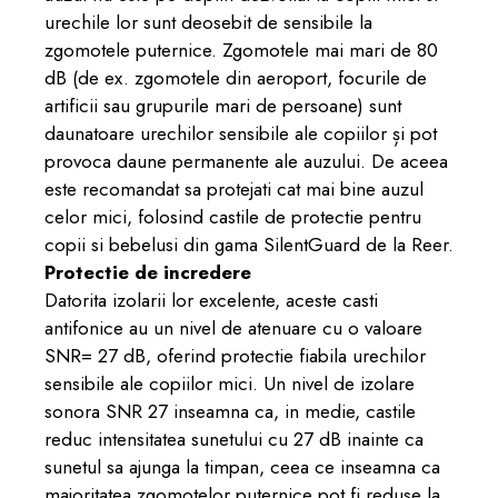
urechile lor sunt deosebit de sensibile la
zgomotele puternice. Zgomotele mai mari de 80
dB (de ex. zgomotele din aeroport, focurile de
artificii sau grupurile mari de persoane) sunt
daunatoare urechilor sensibile ale copiilor și pot
provoca daune permanente ale auzului. De aceea
este recomandat sa protejati cat mai bine auzul
celor mici, folosind castile de protectie pentru
copii si bebelusi din gama SilentGuard de la Reer.
Protectie de incredere
Datorita izolarii lor excelente, aceste casti
antifonice au un nivel de atenuare cu o valoare
SNR= 27 dB, oferind protectie fiabila urechilor
sensibile ale copiilor mici. Un nivel de izolare
sonora SNR 27 inseamna ca, in medie, castile
reduc intensitatea sunetului cu 27 dB inainte ca
sunetul sa ajunga la timpan, ceea ce inseamna ca
majoritatea zgomotelor puternice pot fi reduse la