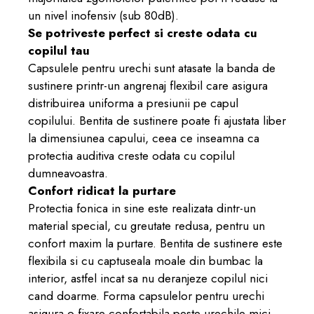
un nivel inofensiv (sub 80dB).
Se potriveste perfect si creste odata cu
copilul tau
Capsulele pentru urechi sunt atasate la banda de
sustinere printr-un angrenaj flexibil care asigura
distribuirea uniforma a presiunii pe capul
copilului. Bentita de sustinere poate fi ajustata liber
la dimensiunea capului, ceea ce inseamna ca
protectia auditiva creste odata cu copilul
dumneavoastra.
Confort ridicat la purtare
Protectia fonica in sine este realizata dintr-un
material special, cu greutate redusa, pentru un
confort maxim la purtare. Bentita de sustinere este
flexibila si cu captuseala moale din bumbac la
interior, astfel incat sa nu deranjeze copilul nici
cand doarme. Forma capsulelor pentru urechi
asigura o fixare confortabila peste urechile mici