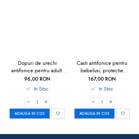
Dopuri de urechi
Casti antifonice pentru
antifonice pentru adulti
bebelusi, protectie
cu filtru special pentru
auditiva, SNR 25,
96,00 RON
167,00 RON
muzica, reutilizabile,
ajustabila 47-54 cm, 12+
In Stoc
In Stoc
transparente, protectie
luni, albastru, Reer
zgomote SNR 19dB,
ALPINE PartyPlug
ADAUGA IN COS
ADAUGA IN COS