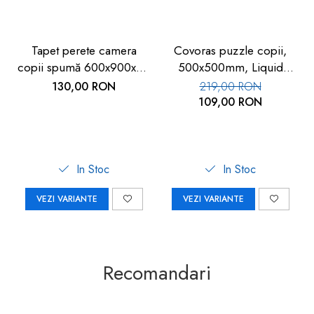
Tapet perete camera
Covoras puzzle copii,
copii spumă 600x900x9 -
500x500mm, Liquid
Siguranță copii
Floor
130,00 RON
219,00 RON
109,00 RON
In Stoc
In Stoc
VEZI VARIANTE
VEZI VARIANTE
Recomandari