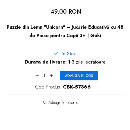
dopuri de urechi
49,00 RON
Produse îngrijire copii
Igiena copii
Puzzle din Lemn "Unicorn" – Jucărie Educativă cu 48
de Piese pentru Copii 3+ | Goki
In Stoc
Durata de livrare:
1-3 zile lucratoare
ADAUGA IN COS
Cod Produs:
CBK-57366
Adauga la Favorite