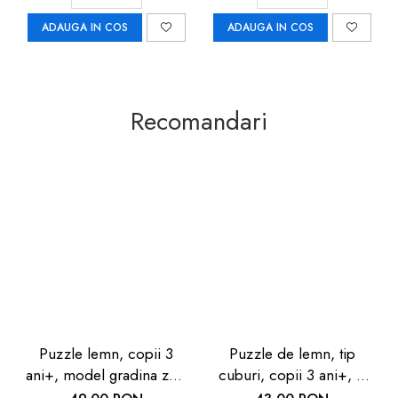
ADAUGA IN COS
ADAUGA IN COS
Recomandari
Puzzle lemn, copii 3
Puzzle de lemn, tip
ani+, model gradina zoo
cuburi, copii 3 ani+, 6
animale, 24 piese, Goki -
modele cu animale, Goki