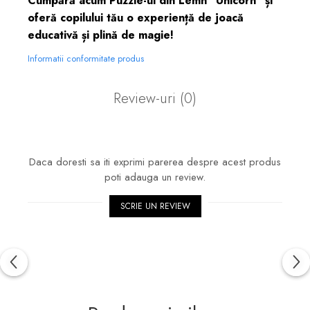
Cumpără acum Puzzle-ul din Lemn "Unicorn" și
oferă copilului tău o experiență de joacă
educativă și plină de magie!
Informatii conformitate produs
Review-uri
(0)
Daca doresti sa iti exprimi parerea despre acest produs
poti adauga un review.
SCRIE UN REVIEW