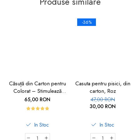
Produse similare
-36%
Căsuță din Carton pentru
Casuta pentru pisici, din
Colorat – Stimulează
carton, Roz
Creativitatea Copiilor |
65,00 RON
47,00 RON
Car Boy Safety
30,00 RON
In Stoc
In Stoc