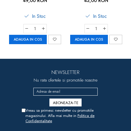
49,00 RON
43,00 RON
Joc de indemanare
- Joc de indemanare
In Stoc
In Stoc
ADAUGA IN COS
ADAUGA IN COS
NEWSLETTER
Nu rata ofertele si promotiile noastre
Vreau sa primesc newsletter cu promotiile
magazinului. Afla mai multe in
Politica de
Confidentialitate