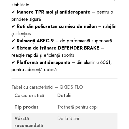
stabilitate
✔
Manere TPR moi și antiderapante
– pentru o
prindere sigură
✔
Roti din poliuretan cu miez de nailon
– rulaj lin
și silențios
✔
Rulmenți ABEC-9
– de performanță superioară
✔
Sistem de frânare DEFENDER BRAKE
–
reacție rapidă și eficiență sporită
✔
Platformă antiderapantă
– din aluminiu 6061,
pentru aderență optimă
Tabel cu caracteristici – QKIDS FLO
Caracteristică
Detalii
Tip produs
Trotinetă pentru copii
Vârstă
De la 3 ani
recomandată