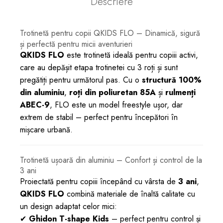
Descriere
Trotinetă pentru copii QKIDS FLO – Dinamică, sigură
și perfectă pentru micii aventurieri
QKIDS FLO
este trotinetă ideală pentru copiii activi,
care au depășit etapa trotinetei cu 3 roți și sunt
pregătiți pentru următorul pas. Cu o
structură 100%
din aluminiu
,
roți din poliuretan 85A
și
rulmenți
ABEC-9
, FLO este un model freestyle ușor, dar
extrem de stabil – perfect pentru începători în
mișcare urbană.
Trotinetă ușoară din aluminiu – Confort și control de la
3 ani
Proiectată pentru copiii începând cu vârsta de
3 ani
,
QKIDS FLO
combină materiale de înaltă calitate cu
un design adaptat celor mici:
✔
Ghidon T-shape Kids
– perfect pentru control și