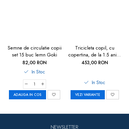
Semne de circulatie copii
Tricicleta copil, cu
set 15 buc lemn Goki
copertina, de la 1.5 ani+,
Chipolino Pulse
82,00 RON
453,00 RON
In Stoc
In Stoc
ADAUGA IN COS
VEZI VARIANTE
NEWSLETTER