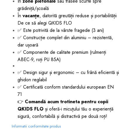
În
zone pietonale
sau trasee scurte spre
grădiniță/școală
În
vacanțe
, datorită greutății reduse și portabilității
De ce să alegi QKIDS FLO
✅ Este potrivită de la vârste fragede (3 ani)
✅ Construcție complet din aluminiu – rezistentă,
dar ușoară
✅ Componente de calitate premium (rulmenți
ABEC-9, roți PU 85A)
✅ Design sigur și ergonomic – cu frână eficientă și
ghidon reglabil
✅ Certificată conform standardului european EN
71
👉
Comandă acum trotineta pentru copii
QKIDS FLO
și oferă-i micuțului tău o experiență
sigură, confortabilă și distractivă pe două roți!
Informatii conformitate produs