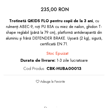
dopuri de urechi
235,00 RON
Produse îngrijire copii
Trotinetă QKIDS FLO pentru copii de la 3 ani
, cu
Igiena copii
rulmenți ABEC-9, roți PU 85A cu miez de nailon, ghidon T-
shape reglabil (până la 79 cm), platformă antiderapantă din
aluminiu și frână DEFENDER BRAKE. Ușoară (2 kg), sigură,
certificată EN 71.
Stoc Epuizat
Durata de livrare:
1-3 zile lucratoare
Cod Produs:
CBK-HUBA00013
Adauga la Favorite