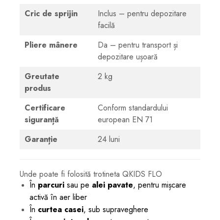
Cric de sprijin
Inclus – pentru depozitare
facilă
Pliere mânere
Da – pentru transport și
depozitare ușoară
Greutate
2 kg
produs
Certificare
Conform standardului
siguranță
european EN 71
Garanție
24 luni
Unde poate fi folosită trotineta QKIDS FLO
În
parcuri
sau pe
alei pavate
, pentru mișcare
activă în aer liber
În
curtea casei
, sub supraveghere