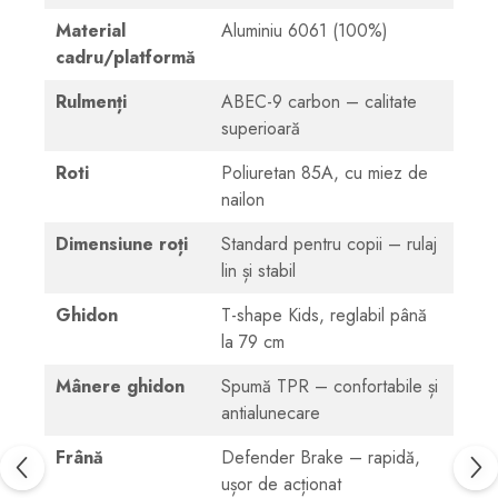
Material
Aluminiu 6061 (100%)
cadru/platformă
Rulmenți
ABEC-9 carbon – calitate
superioară
Roti
Poliuretan 85A, cu miez de
nailon
Dimensiune roți
Standard pentru copii – rulaj
lin și stabil
Ghidon
T-shape Kids, reglabil până
la 79 cm
Mânere ghidon
Spumă TPR – confortabile și
antialunecare
Frână
Defender Brake – rapidă,
ușor de acționat