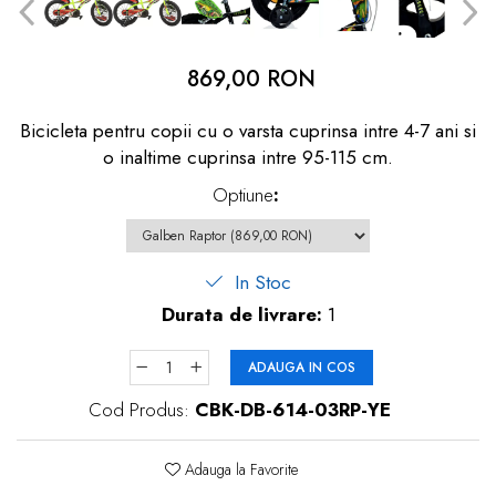
dopuri de urechi
Produse îngrijire copii
869,00 RON
Igiena copii
Bicicleta pentru copii cu o varsta cuprinsa intre 4-7 ani si
o inaltime cuprinsa intre 95-115 cm.
Optiune
:
In Stoc
Durata de livrare:
1
ADAUGA IN COS
Cod Produs:
CBK-DB-614-03RP-YE
Adauga la Favorite