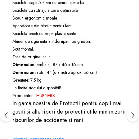
Biciclete copii 5-7 ani cu pinion spate fix.
Bicicleta cu roti ajutatoare detasabile.
Scaun ergonomic moale.
Aparatoare din plastic pentru lant.
Bicicleta baieti cu aripa plastic spate.
Maner de siguranta antiderapant pe ghidon.
Scut frontal.
Tara de origine: Italia
Dimensiun
i ambalaj: 87 x 46 x 16 cm
Dimensiuni
roti: 14" (diametru aprox. 36 cm)
Greutate: 7,5 kg
In limita stocului disponibil!
Producator:
HUBNERS
In gama noastra de
Protectii pentru copi
i
mai
gasiti si alte tipuri de
protectii
utile minimizarii
riscurilor de accidente si rani.
Informatii conformitate produs