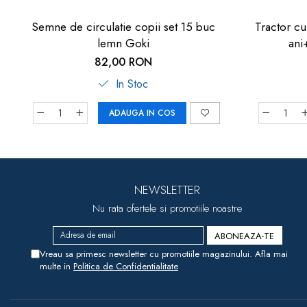
Semne de circulatie copii set 15 buc
Tractor cu
lemn Goki
ani
82,00 RON
In Stoc
ADAUGA IN COS
NEWSLETTER
Nu rata ofertele si promotiile noastre
Vreau sa primesc newsletter cu promotiile magazinului. Afla mai
multe in
Politica de Confidentialitate