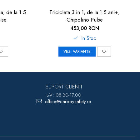
na, de la 1.5
Tricicleta 3 in 1, de la 1.5 ani+,
lse
Chipolino Pulse
453,00 RON
In Stoc
VEZI VARIANTE
SUPORT CLIENTI
L-V: 08.30-17.00
office@carboysafety.ro