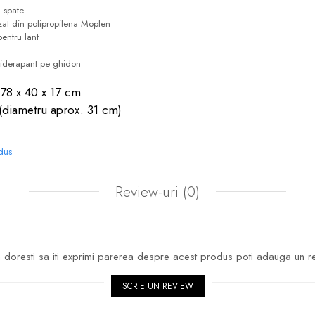
 spate
at din polipropilena Moplen
pentru lant
tiderapant pe ghidon
 78 x 40 x 17 cm
 (diametru aprox. 31 cm)
odus
Review-uri
(0)
doresti sa iti exprimi parerea despre acest produs poti adauga un r
SCRIE UN REVIEW