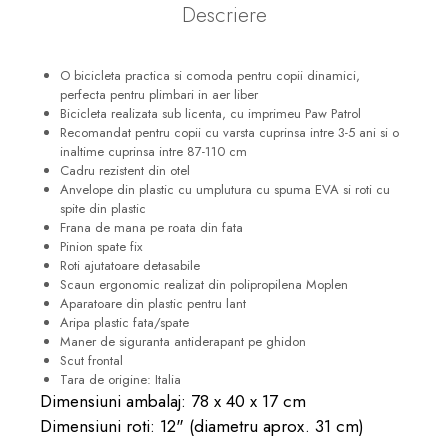
Descriere
O bicicleta practica si comoda pentru copii dinamici,
perfecta pentru plimbari in aer liber
Bicicleta realizata sub licenta, cu imprimeu Paw Patrol
Recomandat pentru copii cu varsta cuprinsa intre 3-5 ani si o
inaltime cuprinsa intre 87-110 cm
Cadru rezistent din otel
Anvelope din plastic cu umplutura cu spuma EVA si roti cu
spite din plastic
Frana de mana pe roata din fata
Pinion spate fix
Roti ajutatoare detasabile
Scaun ergonomic realizat din polipropilena Moplen
Aparatoare din plastic pentru lant
Aripa plastic fata/spate
Maner de siguranta antiderapant pe ghidon
Scut frontal
Tara de origine: Italia
Dimensiuni ambalaj: 78 x 40 x 17 cm
Dimensiuni roti: 12" (diametru aprox. 31 cm)