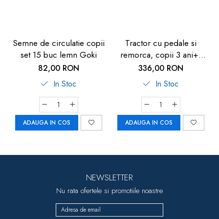
Semne de circulatie copii
Tractor cu pedale si
set 15 buc lemn Goki
remorca, copii 3 ani+,
rosu, Pilsan Active
82,00 RON
336,00 RON
In Stoc
In Stoc
ADAUGA IN COS
ADAUGA IN COS
NEWSLETTER
Nu rata ofertele si promotiile noastre