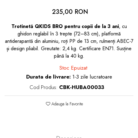
dopuri de urechi
235,00 RON
Produse îngrijire copii
Trotinetă QKIDS BRO pentru copii de la 3 ani
, cu
Igiena copii
ghidon reglabil în 3 trepte (72–83 cm), platformă
antiderapantă din aluminiu, roți PP de 13 cm, rulmenți ABEC-7
și design pliabil. Greutate: 2,4 kg. Certificare EN71. Susține
până la 40 kg.
Stoc Epuizat
Durata de livrare:
1-3 zile lucratoare
Cod Produs:
CBK-HUBA00033
Adauga la Favorite