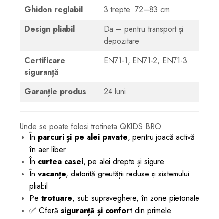
Ghidon reglabil
3 trepte: 72–83 cm
Design pliabil
Da – pentru transport și
depozitare
Certificare
EN71-1, EN71-2, EN71-3
siguranță
Garanție produs
24 luni
Unde se poate folosi trotineta QKIDS BRO
În
parcuri și pe alei pavate
, pentru joacă activă
în aer liber
În
curtea casei
, pe alei drepte și sigure
În
vacanțe
, datorită greutății reduse și sistemului
pliabil
Pe
trotuare
, sub supraveghere, în zone pietonale
✅ Oferă
siguranță și confort
din primele