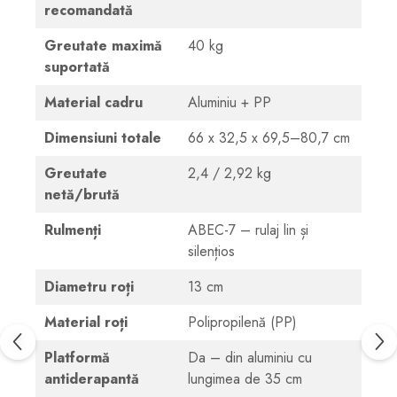
recomandată
Greutate maximă
40 kg
suportată
Material cadru
Aluminiu + PP
Dimensiuni totale
66 x 32,5 x 69,5–80,7 cm
Greutate
2,4 / 2,92 kg
netă/brută
Rulmenți
ABEC-7 – rulaj lin și
silențios
Diametru roți
13 cm
Material roți
Polipropilenă (PP)
Platformă
Da – din aluminiu cu
antiderapantă
lungimea de 35 cm