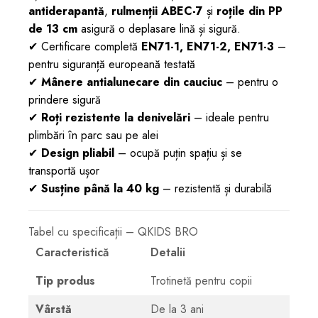
antiderapantă
,
rulmenții ABEC-7
și
roțile din PP
de 13 cm
asigură o deplasare lină și sigură.
✔ Certificare completă
EN71-1, EN71-2, EN71-3
–
pentru siguranță europeană testată
✔
Mânere antialunecare din cauciuc
– pentru o
prindere sigură
✔
Roți rezistente la denivelări
– ideale pentru
plimbări în parc sau pe alei
✔
Design pliabil
– ocupă puțin spațiu și se
transportă ușor
✔
Susține până la 40 kg
– rezistentă și durabilă
Tabel cu specificații – QKIDS BRO
Caracteristică
Detalii
Tip produs
Trotinetă pentru copii
Vârstă
De la 3 ani