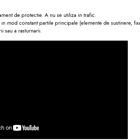
ment de protectie. A nu se utiliza in trafic.
eti in mod constant partile principale (elemente de sustinere, fix
i sau a rasturnarii.