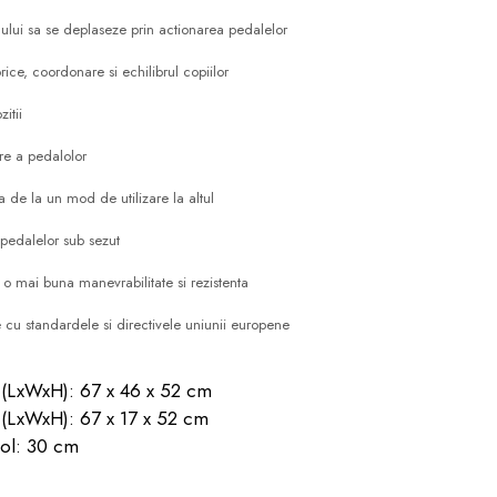
ilului sa se deplaseze prin actionarea pedalelor
orice, coordonare si echilibrul copiilor
itii
re a pedalolor
a de la un mod de utilizare la altul
pedalelor sub sezut
 o mai buna manevrabilitate si rezistenta
e cu standardele si directivele uniunii europene
a (LxWxH): 67 x 46 x 52 cm
 (LxWxH): 67 x 17 x 52 cm
sol: 30 cm