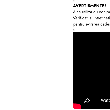
n
AVERTISMENTE!
A se utiliza cu echipa
Verificati si intretin
pentru evitarea caderi
n