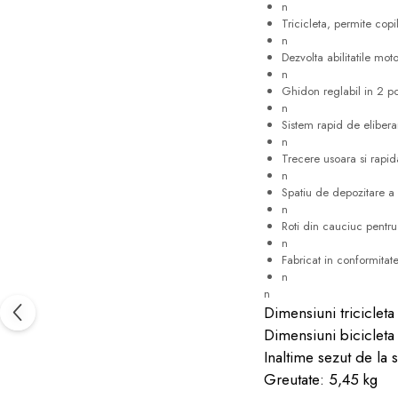
n
Tricicleta, permite cop
n
Dezvolta abilitatile mot
n
Ghidon reglabil in 2 poz
n
Sistem rapid de elibera
n
Trecere usoara si rapid
n
Spatiu de depozitare a 
n
Roti din cauciuc pentru
n
Fabricat in conformitat
n
n
Dimensiuni triciclet
Dimensiuni bicicleta
Inaltime sezut de la 
Greutate: 5,45 kg