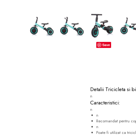
dopuri de urechi
Produse îngrijire copii
Igiena copii
Save
Detalii Tricicleta si 
n
Caracteristici:
n
n
Recomandat pentru copi
n
Poate fi utilizat ca tric