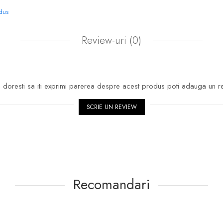
odus
Review-uri
(0)
doresti sa iti exprimi parerea despre acest produs poti adauga un r
SCRIE UN REVIEW
Recomandari