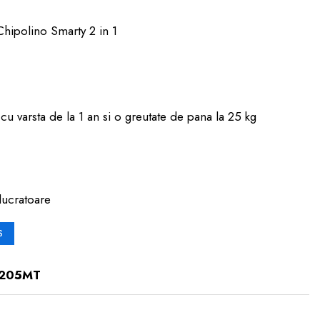
a Chipolino Smarty 2 in 1
u varsta de la 1 an si o greutate de pana la 25 kg
lucratoare
S
0205MT