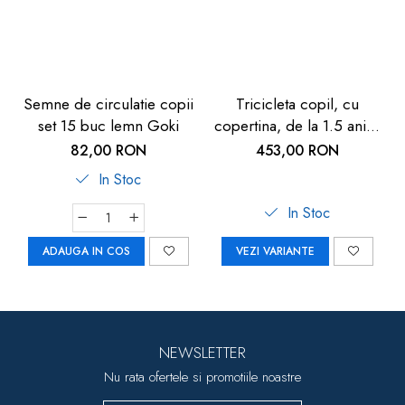
Semne de circulatie copii
Tricicleta copil, cu
set 15 buc lemn Goki
copertina, de la 1.5 ani+,
Chipolino Pulse
82,00 RON
453,00 RON
In Stoc
In Stoc
ADAUGA IN COS
VEZI VARIANTE
NEWSLETTER
Nu rata ofertele si promotiile noastre