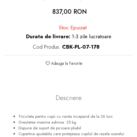
dopuri de urechi
837,00 RON
Produse îngrijire copii
Igiena copii
Stoc Epuizat
Durata de livrare:
1-3 zile lucratoare
Cod Produs:
CBK-PL-07-178
Adauga la Favorite
Descriere
Tricicleta pentru copii cu varsta incepand de la 36 luni
Greutatea maxima admisa: 35 kg
Dispune de suport de picioare pliabil
Copertina ajustabila care protejeaza copilul de razele soarelui