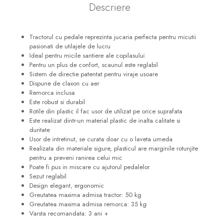
Descriere
Tractorul cu pedale reprezinta jucaria perfecta pentru micutii
pasionati de utilajele de lucru
Ideal pentru micile santiere ale copilasului
Pentru un plus de confort, scaunul este reglabil
Sistem de directie patentat pentru viraje usoare
Dispune de claxon cu aer
Remorca inclusa
Este robust si durabil
Rotile din plastic il fac usor de utilizat pe orice suprafata
Este realizat dintr-un material plastic de inalta calitate si
duritate
Usor de intretinut, se curata doar cu o laveta umeda
Realizata din materiale sigure, plasticul are marginile rotunjite
pentru a preveni ranirea celui mic
Poate fi pus in miscare cu ajutorul pedalelor
Sezut reglabil
Design elegant, ergonomic
Greutatea maxima admisa tractor: 50 kg
Greutatea maxima admisa remorca: 35 kg
Varsta recomandata: 3 ani +