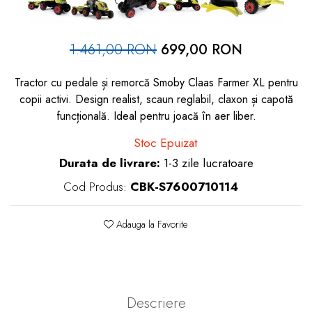
dopuri de urechi
Produse îngrijire copii
1.461,00 RON
699,00 RON
Igiena copii
Tractor cu pedale și remorcă Smoby Claas Farmer XL pentru
copii activi. Design realist, scaun reglabil, claxon și capotă
funcțională. Ideal pentru joacă în aer liber.
Stoc Epuizat
Durata de livrare:
1-3 zile lucratoare
Cod Produs:
CBK-S7600710114
Adauga la Favorite
Descriere