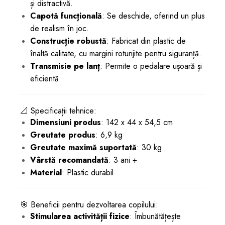
și distractivă.
Capotă funcțională
: Se deschide, oferind un plus
de realism în joc.
Construcție robustă
: Fabricat din plastic de
înaltă calitate, cu margini rotunjite pentru siguranță.
Transmisie pe lanț
: Permite o pedalare ușoară și
eficientă.
📐 Specificații tehnice:
Dimensiuni produs
: 142 x 44 x 54,5 cm
Greutate produs
: 6,9 kg
Greutate maximă suportată
: 30 kg
Vârstă recomandată
: 3 ani +
Material
: Plastic durabil
🎯 Beneficii pentru dezvoltarea copilului:
Stimularea activității fizice
: Îmbunătățește