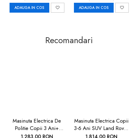
ADAUGA IN COS
ADAUGA IN COS
Recomandari
Masinuta Electrica De
Masinuta Electrica Copii
Politie Copii 3 Ani+
3-6 Ani SUV Land Rover
Chipolino | Carboysafety
Negru Chipolino |
1.283,00 RON
1.814,00 RON