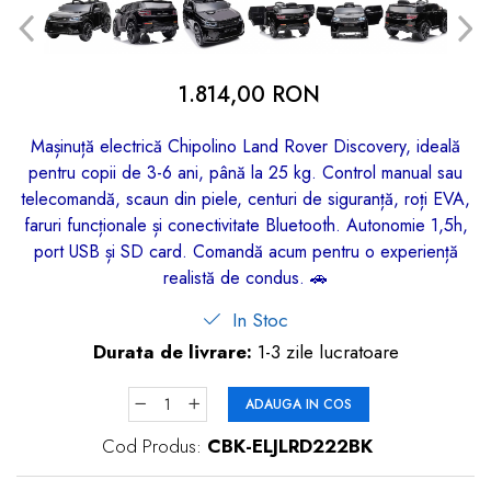
dopuri de urechi
Produse îngrijire copii
1.814,00 RON
Igiena copii
Mașinuță electrică Chipolino Land Rover Discovery, ideală
pentru copii de 3-6 ani, până la 25 kg. Control manual sau
telecomandă, scaun din piele, centuri de siguranță, roți EVA,
faruri funcționale și conectivitate Bluetooth. Autonomie 1,5h,
port USB și SD card. Comandă acum pentru o experiență
realistă de condus. 🚗
In Stoc
Durata de livrare:
1-3 zile lucratoare
ADAUGA IN COS
Cod Produs:
CBK-ELJLRD222BK