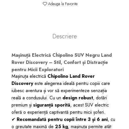
Adauga la Favorite
Descriere
Mașinuță Electrică Chipolino SUV Negru Land
Rover Discovery – Stil, Confort și Distracție
pentru Micii Exploratori
Mașinuța electrică
Chipolino Land Rover
Discovery
este alegerea ideală pentru copiii care
iubesc aventura și vor să experimenteze senzația
reală a condusului. Cu un
design robust
, dotări
premium și
siguranță sporită
, acest SUV electric
oferă o experiență captivantă pentru micii șoferi.
✔
Recomandată pentru copii între 3 și 6 ani
, cu
o greutate maximă de
25 kg
, mașinuța permite atât