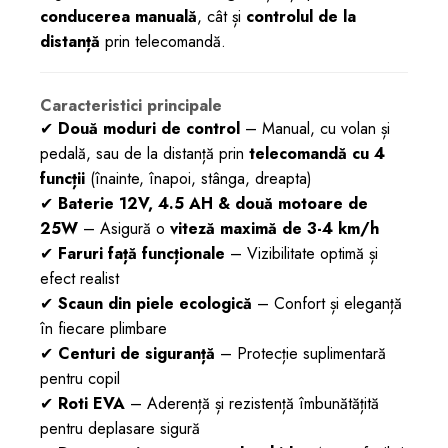
conducerea manuală
, cât și
controlul de la
distanță
prin telecomandă.
Caracteristici principale
✔
Două moduri de control
– Manual, cu volan și
pedală, sau de la distanță prin
telecomandă cu 4
funcții
(înainte, înapoi, stânga, dreapta)
✔
Baterie 12V, 4.5 AH & două motoare de
25W
– Asigură o
viteză maximă de 3-4 km/h
✔
Faruri față funcționale
– Vizibilitate optimă și
efect realist
✔
Scaun din piele ecologică
– Confort și eleganță
în fiecare plimbare
✔
Centuri de siguranță
– Protecție suplimentară
pentru copil
✔
Roti EVA
– Aderență și rezistență îmbunătățită
pentru deplasare sigură