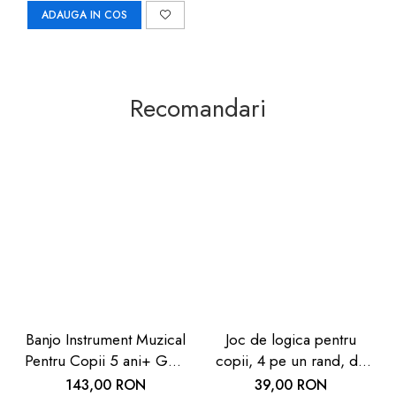
ADAUGA IN COS
Recomandari
Banjo Instrument Muzical
Joc de logica pentru
Pentru Copii 5 ani+ Goki
copii, 4 pe un rand, de
| Carboysafety
lemn, Goki
143,00 RON
39,00 RON