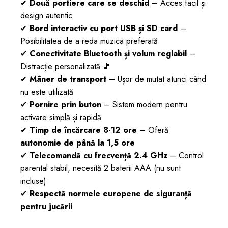
✔
Două portiere care se deschid
– Acces facil și
design autentic
✔
Bord interactiv cu port USB și SD card
–
Posibilitatea de a reda muzica preferată
✔
Conectivitate Bluetooth și volum reglabil
–
Distracție personalizată 🎵
✔
Mâner de transport
– Ușor de mutat atunci când
nu este utilizată
✔
Pornire prin buton
– Sistem modern pentru
activare simplă și rapidă
✔
Timp de încărcare 8-12 ore
– Oferă
autonomie de până la 1,5 ore
✔
Telecomandă cu frecvență 2.4 GHz
– Control
parental stabil, necesită 2 baterii AAA (nu sunt
incluse)
✔
Respectă normele europene de siguranță
pentru jucării