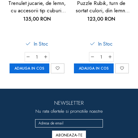
Trenulet jucarie, de lemn,
Puzzle Rubik, turn de
cu accesorii tip cuburi,
sortat culori, din lemn,
18 piese, 2 ani+, Goki
Goki
135,00 RON
123,00 RON
In Stoc
In Stoc
ADAUGA IN COS
ADAUGA IN COS
NEWSLETTER
Nu rata ofertele si promotiile noastre