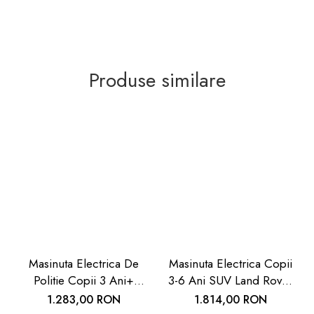
Produse similare
Masinuta Electrica De
Masinuta Electrica Copii
Politie Copii 3 Ani+
3-6 Ani SUV Land Rover
Chipolino | Carboysafety
Negru Chipolino |
1.283,00 RON
1.814,00 RON