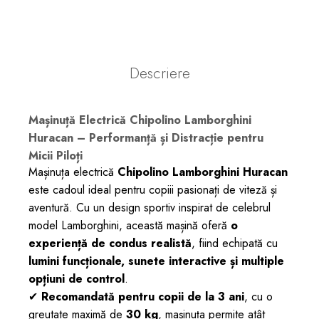
Descriere
Mașinuță Electrică Chipolino Lamborghini
Huracan – Performanță și Distracție pentru
Micii Piloți
Mașinuța electrică
Chipolino Lamborghini Huracan
este cadoul ideal pentru copiii pasionați de viteză și
aventură. Cu un design sportiv inspirat de celebrul
model Lamborghini, această mașină oferă
o
experiență de condus realistă
, fiind echipată cu
lumini fu
ncționale, sunete interactive și multiple
opțiuni de control
.
✔
Recomandată pentru copii de la 3 ani
, cu o
greutate maximă de
30 kg
, mașinuța permite atât