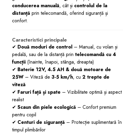
conducerea manuală
, cât și
controlul de la
distanță
prin telecomandă, oferind siguranță și
confort.
Caracteristici principale
✔
Două moduri de control
– Manual, cu volan și
pedală, sau de la distanță prin
telecomandă cu 4
funcții
(înainte, înapoi, stânga, dreapta)
✔
Baterie 12V, 4.5 AH & două motoare de
25W
– Viteză de
3-5 km/h
, cu
2 trepte de
viteză
✔
Faruri față și spate
– Vizibilitate optimă și aspect
realist
✔
Scaun din piele ecologică
– Confort premium
pentru copil
✔
Centuri de siguranță
– Protecție suplimentară în
timpul plimbărilor