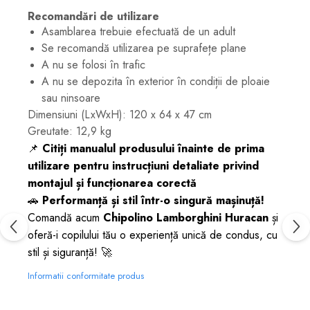
Recomandări de utilizare
Asamblarea trebuie efectuată de un adult
Se recomandă utilizarea pe suprafețe plane
A nu se folosi în trafic
A nu se depozita în exterior în condiții de ploaie
sau ninsoare
Dimensiuni (LxWxH): 120 x 64 x 47 cm
Greutate: 12,9 kg
📌
Citiți manualul produsului înainte de prima
utilizare pentru instrucțiuni detaliate privind
montajul și funcționarea corectă
🚗
Performanță și stil într-o singură mașinuță!
Comandă acum
Chipolino Lamborghini Huracan
și
oferă-i copilului tău o experiență unică de condus, cu
stil și siguranță! 🚀
Informatii conformitate produs