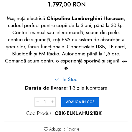
1.797,00 RON
dopuri de urechi
Produse îngrijire copii
Mașinuță electrică
Chipolino Lamborghini Huracan
,
cadoul perfect pentru copii de la 3 ani, până la 30 kg.
Igiena copii
Control manual sau telecomandă, scaun din piele,
centuri de siguranță, roți EVA cu sistem de absorbție a
șocurilor, faruri funcționale. Conectivitate USB, TF card,
Bluetooth și FM Radio. Autonomie până la 1,5 ore.
Comandă acum pentru o experiență sportivă și sigură! 🚗
🔥
In Stoc
Durata de livrare:
1-3 zile lucratoare
ADAUGA IN COS
Cod Produs:
CBK-ELKLAHU21BK
Adauga la Favorite