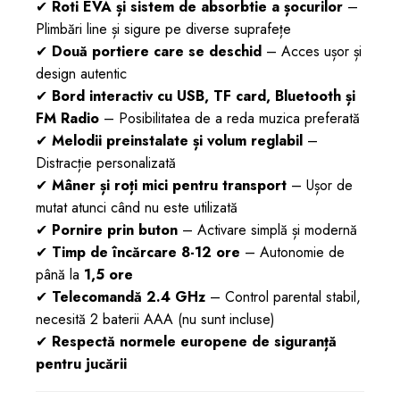
✔
Roti EVA și sistem de absorbtie a șocurilor
–
Plimbări line și sigure pe diverse suprafețe
✔
Două portiere care se deschid
– Acces ușor și
design autentic
✔
Bord interactiv cu USB, TF card, Bluetooth și
FM Radio
– Posibilitatea de a reda muzica preferată
✔
Melodii preinstalate și volum reglabil
–
Distracție personalizată
✔
Mâner și roți mici pentru transport
– Ușor de
mutat atunci când nu este utilizată
✔
Pornire prin buton
– Activare simplă și modernă
✔
Timp de încărcare 8-12 ore
– Autonomie de
până la
1,5 ore
✔
Telecomandă 2.4 GHz
– Control parental stabil,
necesită 2 baterii AAA (nu sunt incluse)
✔
Respectă normele europene de siguranță
pentru jucării