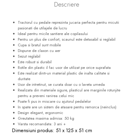
Descriere
Tractorul cu pedale reprezinta jucaria perfecta pentru micutii
pasionati de utilajele de lucru
Ideal pentru micile santiere ale copilasului
Pentru un plus de confort, scaunul este detasabil si reglabil
Cupa si bratul sunt mobile
Dispune de claxon cu aer
Sezut reglabil
Este robust si durabil
Rotile din plastic il fac usor de utilizat pe orice suprafata
Este realizat dintr-un material plastic de inalta calitate si
duritate
Usor de intretinut, se curata doar cu o laveta umeda
Realizata din materiale sigure, plasticul are marginile rotunjite
pentru a preveni ranirea celui mic
Poate fi pus in miscare cu ajutorul pedalelor
In spate are un sistem de atasare pentru remorca (neinclus)
Design elegant, ergonomic
Greutatea maxima admisa: 50 kg
Varsta recomandata: 3 ani +
Dimensiuni produs: 51 x 125 x 51 cm