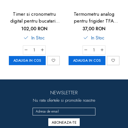
Timer si cronometru
Termometru analog
digital pentru bucatarie
pentru frigider TFA
TFA 38.2022.01, suport
14.4005
102,00 RON
37,00 RON
magnetic
In Stoc
In Stoc
ADAUGA IN COS
ADAUGA IN COS
NEWSLETTER
Nu rata ofertele si promotiile noastre