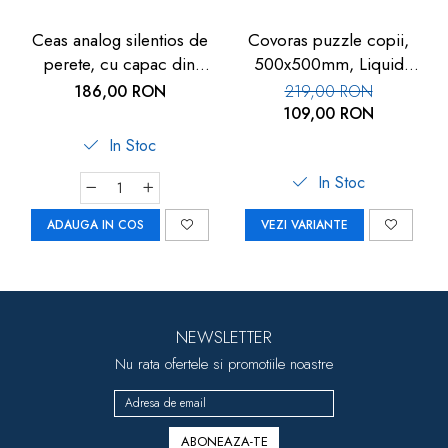
Ceas analog silentios de
Covoras puzzle copii,
perete, cu capac din
500x500mm, Liquid
sticla, cifre mari, alb, TFA
Floor
186,00 RON
219,00 RON
60.3050.02
109,00 RON
In Stoc
In Stoc
ADAUGA IN COS
VEZI VARIANTE
NEWSLETTER
Nu rata ofertele si promotiile noastre