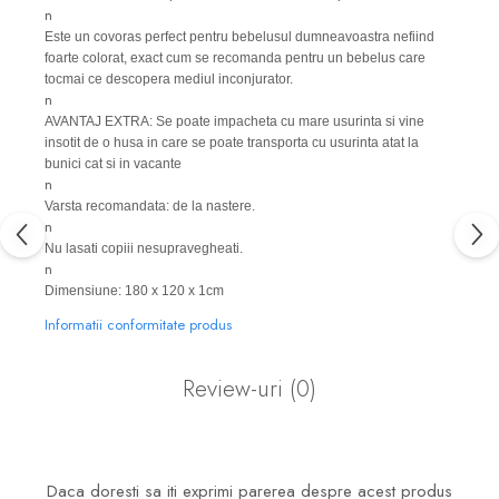
n
Este un covoras perfect pentru bebelusul dumneavoastra nefiind
foarte colorat, exact cum se recomanda pentru un bebelus care
tocmai ce descopera mediul inconjurator.
n
AVANTAJ EXTRA: Se poate impacheta cu mare usurinta si vine
insotit de o husa in care se poate transporta cu usurinta atat la
bunici cat si in vacante
n
Varsta recomandata: de la nastere.
n
Nu lasati copiii nesupravegheati.
n
Dimensiune: 180 x 120 x 1cm
Informatii conformitate produs
Review-uri
(0)
Daca doresti sa iti exprimi parerea despre acest produs