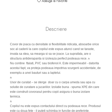
Adauga la Favorite
Descriere
Covor de joaca cu densitate si flexibilitate ridicata, absoarbe orice
soc al caderii la care copilul este expus atunci cand se taraste,
invata sa stea, sa mearga si sa se joace. La suprafata, are o
n
structura antiderapanta si izoleaza perfect podeaua rece.
Nu contine ftalati, PVC sau bisfenol A. Este impermeabil - datorita
acestui fapt, va proteja podeaua impotriva scurgerii accidentale, de
exemplu a unei bauturi sau a laptelui.
n
Usor de curatat – se sterge doar cu o carpa umeda sau apa cu
solutie de curatare a jucariilor. Izolatie buna - spuma XPE din care
este construit covorasul pentru copii asigura o buna izolare
termica.
n
Copilul nu este expus contactului direct cu podeaua rece. Produsul
este cu doua fete - il puteti schimba in functie de preferinte.