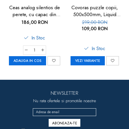
Ceas analog silentios de
Covoras puzzle copii,
perete, cu capac din
500x500mm, Liquid
sticla, cifre mari, alb, TFA
Floor
186,00 RON
219,00 RON
60.3050.02
109,00 RON
In Stoc
In Stoc
ADAUGA IN COS
VEZI VARIANTE
NEWSLETTER
Nu rata ofertele si promotiile noastre