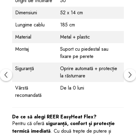
Unghi de înclinare
50°
Dimensiuni
52 x 14 cm
Lungime cablu
185 cm
Material
Metal + plastic
Montaj
Suport cu piedestal sau
fixare pe perete
Siguranță
Oprire automată + protecție
la răsturnare
Vârstă
De la 0 luni
recomandată
De ce să alegi REER EasyHeat Flex?
Pentru că oferă
siguranță, confort și protecție
termică imediată
. Cu două trepte de putere și