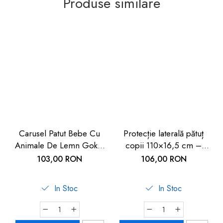
Produse similare
Carusel Patut Bebe Cu
Protecție laterală pătuț
Animale De Lemn Goki |
copii 110×16,5 cm –
Carboysafety
Protecție sigură pentru
103,00 RON
106,00 RON
bebeluși
In Stoc
In Stoc