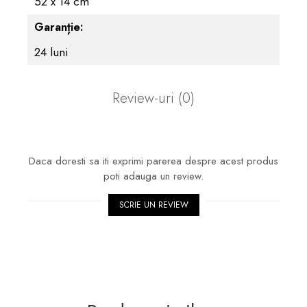
52 x 14 cm
Garanție:
24 luni
Review-uri
(0)
Daca doresti sa iti exprimi parerea despre acest produs
poti adauga un review.
SCRIE UN REVIEW