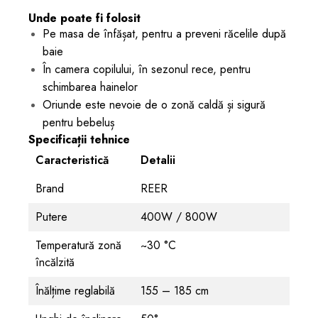
Unde poate fi folosit
Pe masa de înfășat, pentru a preveni răcelile după
baie
În camera copilului, în sezonul rece, pentru
schimbarea hainelor
Oriunde este nevoie de o zonă caldă și sigură
pentru bebeluș
Specificații tehnice
Caracteristică
Detalii
Brand
REER
Putere
400W / 800W
Temperatură zonă
~30 °C
încălzită
Înălțime reglabilă
155 – 185 cm