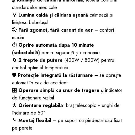
standardelor medicale
💡
Lumina caldă și căldura ușoară
calmează și
liniștesc bebelușul
🤫
Fără zgomot, fără curent de aer
– confort
maxim
⏱️
Oprire automată după 10 minute
(selectabilă)
pentru siguranță și economie
🔄
2 trepte de putere
(400W / 800W) pentru
control optim al temperaturii
🛡️
Protecție integrată la răsturnare
– se oprește
automat în caz de accident
🎛️
Operare simplă cu snur de tragere
și indicator
de funcționare vizibil
🎯
Orientare reglabilă
: braț telescopic + unghi de
înclinare de 50°
🔧
Montaj flexibil
– pe suport cu piedestal sau fixat
pe perete