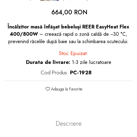
dopuri de urechi
664,00 RON
Produse îngrijire copii
Încălzitor masă înfășat bebeluși REER EasyHeat Flex
Igiena copii
400/800W
– creează rapid o zonă caldă de ~30 °C,
prevenind răcelile după baie sau la schimbarea scutecului.
Stoc Epuizat
Durata de livrare:
1-3 zile lucratoare
Cod Produs:
PC-1928
Adauga la Favorite
Descriere