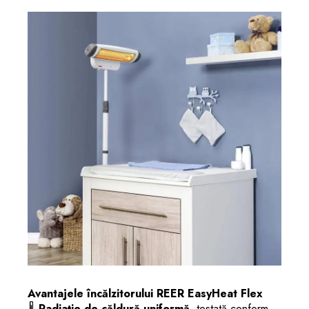
Avantajele încălzitorului REER EasyHeat Flex
🌡️
Radiație de căldură uniformă
, testată conform