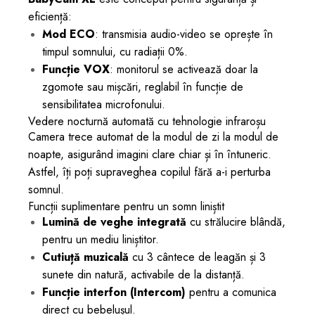
eficiență:
Mod ECO
: transmisia audio-video se oprește în
timpul somnului, cu radiații 0%.
Funcție VOX
: monitorul se activează doar la
zgomote sau mișcări, reglabil în funcție de
sensibilitatea microfonului.
Vedere nocturnă automată cu tehnologie infraroșu
Camera trece automat de la modul de zi la modul de
noapte, asigurând imagini clare chiar și în întuneric.
Astfel, îți poți supraveghea copilul fără a-i perturba
somnul.
Funcții suplimentare pentru un somn liniștit
Lumină de veghe integrată
cu strălucire blândă,
pentru un mediu liniștitor.
Cutiuță muzicală
cu 3 cântece de leagăn și 3
sunete din natură, activabile de la distanță.
Funcție interfon (Intercom)
pentru a comunica
direct cu bebelușul.