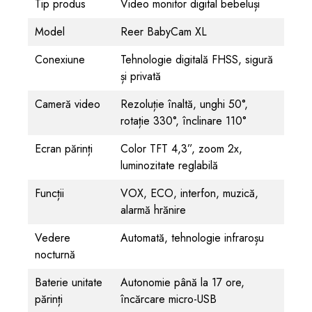
Tip produs
Video monitor digital bebeluși
Model
Reer BabyCam XL
Conexiune
Tehnologie digitală FHSS, sigură
și privată
Cameră video
Rezoluție înaltă, unghi 50°,
rotație 330°, înclinare 110°
Ecran părinți
Color TFT 4,3”, zoom 2x,
luminozitate reglabilă
Funcții
VOX, ECO, interfon, muzică,
alarmă hrănire
Vedere
Automată, tehnologie infraroșu
nocturnă
Baterie unitate
Autonomie până la 17 ore,
părinți
încărcare micro-USB