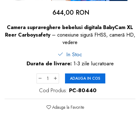
dopuri de urechi
644,00 RON
Produse îngrijire copii
Camera supraveghere bebelusi digitala BabyCam XL
Igiena copii
Reer Carboysafety
– conexiune sigură FHSS, cameră HD,
vedere
In Stoc
Durata de livrare:
1-3 zile lucratoare
ADAUGA IN COS
Cod Produs:
PC-80440
Adauga la Favorite