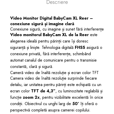
Descriere
Video Monitor Digital BabyCam XL Reer –
conexiune sigură și imagine clară
Conexiune sigură, cu imagine și sunet fără interferențe
Video monitorul BabyCam XL de la Reer
este
alegerea ideală pentru părinții care își doresc
siguranță și liniște. Tehnologia digitală
FHSS
asigură o
conexiune privată, fără interferențe, schimbând
automat canalul de comunicare pentru o transmisie
constantă, clară și sigură.
Cameră video de înaltă rezoluție și ecran color TFT
Camera video de înaltă rezoluție surprinde fiecare
detaliu, iar unitatea pentru părinți este echipată cu un
ecran color
TFT de 4,3”
, cu luminozitate reglabilă și
funcție
zoom 2x
, pentru vizibilitate excelentă în orice
condiții. Obiectivul cu unghi larg de
50°
îți oferă o
perspectivă completă asupra camerei copilului.