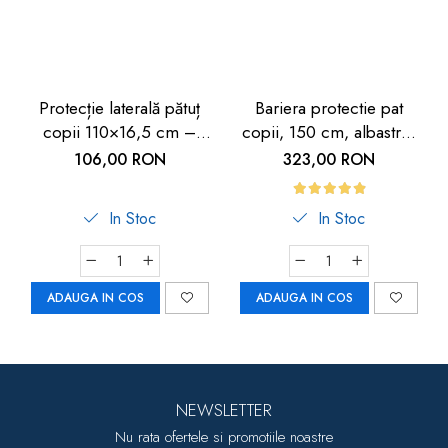
Protecție laterală pătuț
Bariera protectie pat
copii 110×16,5 cm –
copii, 150 cm, albastru-
Protecție sigură pentru
gri, XL, Reer
106,00 RON
323,00 RON
bebeluși
In Stoc
In Stoc
ADAUGA IN COS
ADAUGA IN COS
NEWSLETTER
Nu rata ofertele si promotiile noastre