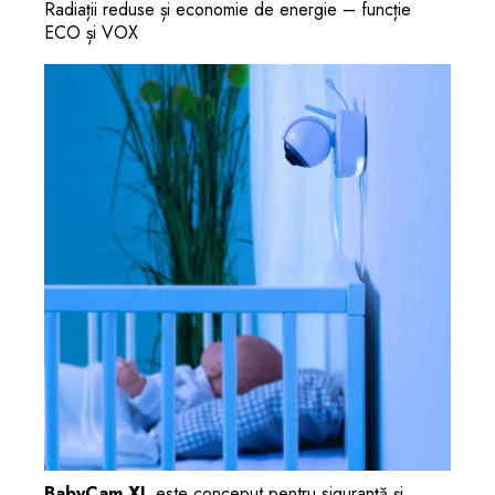
Radiații reduse și economie de energie – funcție
ECO și VOX
BabyCam XL
este conceput pentru siguranță și