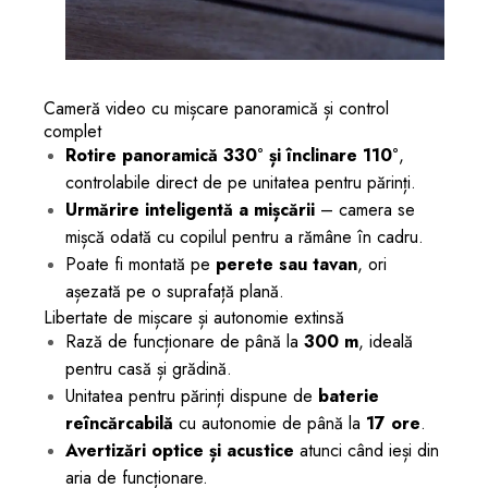
Cameră video cu mișcare panoramică și control
complet
Rotire panoramică 330° și înclinare 110°
,
controlabile direct de pe unitatea pentru părinți.
Urmărire inteligentă a mișcării
– camera se
mișcă odată cu copilul pentru a rămâne în cadru.
Poate fi montată pe
perete sau tavan
, ori
așezată pe o suprafață plană.
Libertate de mișcare și autonomie extinsă
Rază de funcționare de până la
300 m
, ideală
pentru casă și grădină.
Unitatea pentru părinți dispune de
baterie
reîncărcabilă
cu autonomie de până la
17 ore
.
Avertizări optice și acustice
atunci când ieși din
aria de funcționare.