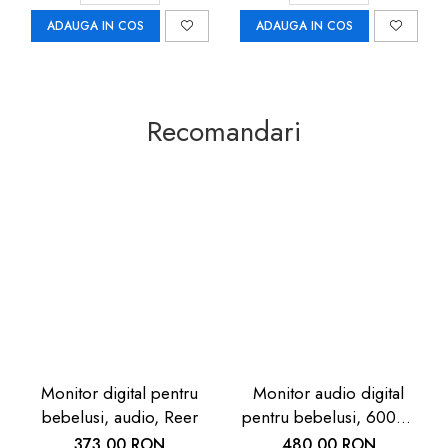
ADAUGA IN COS
ADAUGA IN COS
Recomandari
Monitor digital pentru
Monitor audio digital
bebelusi, audio, Reer
pentru bebelusi, 600m,
Cosmo, Reer
373,00 RON
480,00 RON