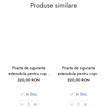
Produse similare
Poarta de siguranta
Poarta de siguranta
extensibila pentru copii
extensibila pentru copii,
Noma, 62 – 102 cm,
Noma, 62–102 cm, metal
320,00 RON
320,00 RON
metal negru
alb
In Stoc
In Stoc