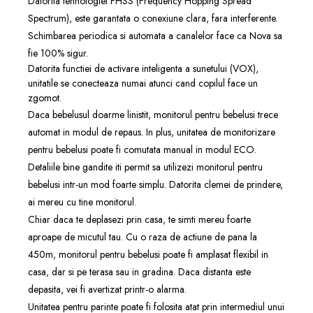
Datorita tehnologiei FHSS (Frequency Hopping Spread
Spectrum), este garantata o conexiune clara, fara interferente.
Schimbarea periodica si automata a canalelor face ca Nova sa
fie 100% sigur.
Datorita functiei de activare inteligenta a sunetului (VOX),
unitatile se conecteaza numai atunci cand copilul face un
zgomot.
Daca bebelusul doarme linistit, monitorul pentru bebelusi trece
automat in modul de repaus. In plus, unitatea de monitorizare
pentru bebelusi poate fi comutata manual in modul ECO.
Detaliile bine gandite iti permit sa utilizezi monitorul pentru
bebelusi intr-un mod foarte simplu. Datorita clemei de prindere,
ai mereu cu tine monitorul.
Chiar daca te deplasezi prin casa, te simti mereu foarte
aproape de micutul tau. Cu o raza de actiune de pana la
450m, monitorul pentru bebelusi poate fi amplasat flexibil in
casa, dar si pe terasa sau in gradina. Daca distanta este
depasita, vei fi avertizat printr-o alarma.
Unitatea pentru parinte poate fi folosita atat prin intermediul unui