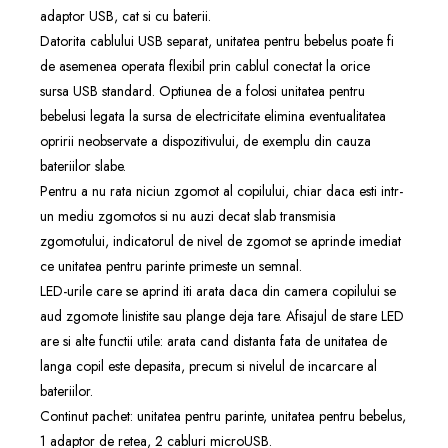
adaptor USB, cat si cu baterii.
Datorita cablului USB separat, unitatea pentru bebelus poate fi
de asemenea operata flexibil prin cablul conectat la orice
sursa USB standard. Optiunea de a folosi unitatea pentru
bebelusi legata la sursa de electricitate elimina eventualitatea
opririi neobservate a dispozitivului, de exemplu din cauza
bateriilor slabe.
Pentru a nu rata niciun zgomot al copilului, chiar daca esti intr-
un mediu zgomotos si nu auzi decat slab transmisia
zgomotului, indicatorul de nivel de zgomot se aprinde imediat
ce unitatea pentru parinte primeste un semnal.
LED-urile care se aprind iti arata daca din camera copilului se
aud zgomote linistite sau plange deja tare. Afisajul de stare LED
are si alte functii utile: arata cand distanta fata de unitatea de
langa copil este depasita, precum si nivelul de incarcare al
bateriilor.
Continut pachet: unitatea pentru parinte, unitatea pentru bebelus,
1 adaptor de retea, 2 cabluri microUSB.