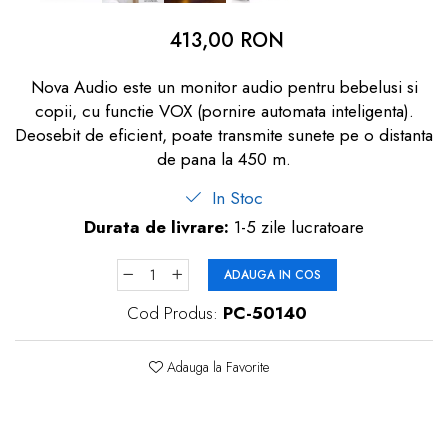
dopuri de urechi
413,00 RON
Produse îngrijire copii
Nova Audio este un monitor audio pentru bebelusi si
Igiena copii
copii, cu functie VOX (pornire automata inteligenta).
Deosebit de eficient, poate transmite sunete pe o distanta
de pana la 450 m.
In Stoc
Durata de livrare:
1-5 zile lucratoare
ADAUGA IN COS
Cod Produs:
PC-50140
Adauga la Favorite