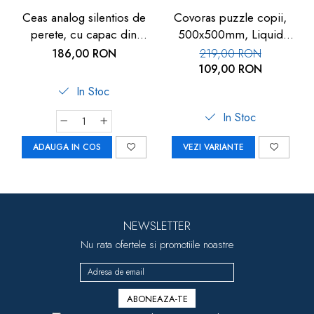
Ceas analog silentios de
Covoras puzzle copii,
perete, cu capac din
500x500mm, Liquid
sticla, cifre mari, alb, TFA
Floor
186,00 RON
219,00 RON
60.3050.02
109,00 RON
In Stoc
In Stoc
ADAUGA IN COS
VEZI VARIANTE
NEWSLETTER
Nu rata ofertele si promotiile noastre