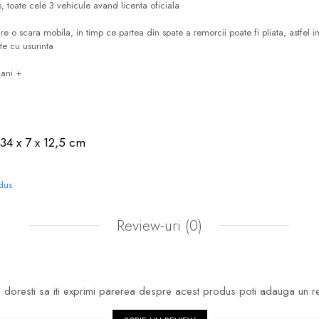
 toate cele 3 vehicule avand licenta oficiala
e o scara mobila, in timp ce partea din spate a remorcii poate fi pliata, astfel i
te cu usurinta
 ani +
34 x 7 x 12,5 cm
odus
Review-uri
(0)
doresti sa iti exprimi parerea despre acest produs poti adauga un r