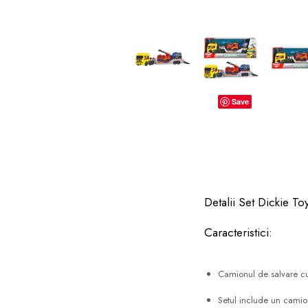
dopuri de urechi
Produse îngrijire copii
Igiena copii
Save
Detalii Set Dickie T
Caracteristici:
Camionul de salvare cu
Setul include un camio