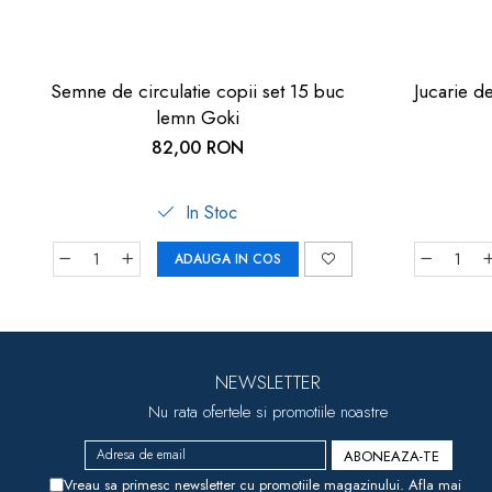
Semne de circulatie copii set 15 buc
Jucarie 
lemn Goki
82,00 RON
In Stoc
ADAUGA IN COS
NEWSLETTER
Nu rata ofertele si promotiile noastre
Vreau sa primesc newsletter cu promotiile magazinului. Afla mai