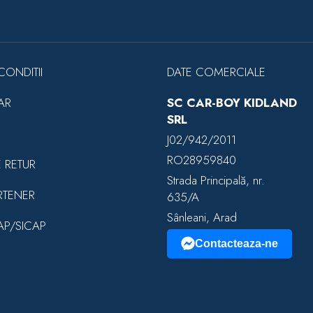
CONDITII
DATE COMERCIALE
AR
SC CAR-BOY KIDLAND
SRL
J02/942/2011
RO28959840
E RETUR
Strada Principală, nr.
RTENER
635/A
Sânleani, Arad
EAP/SICAP
Contacteaza-ne