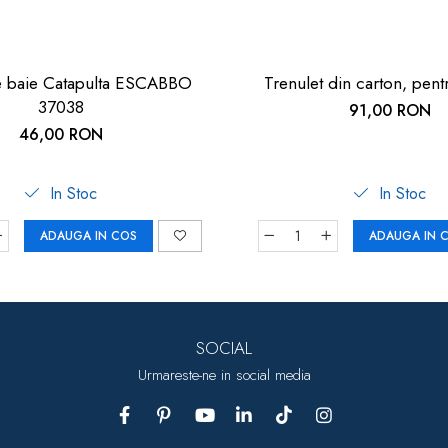
de baie Catapulta ESCABBO
Trenulet din carton, pent
37038
91,00 RON
46,00 RON
In Stoc
In Stoc
ADAUGA IN COS
ADAUGA IN 
SOCIAL
Urmareste-ne in social media