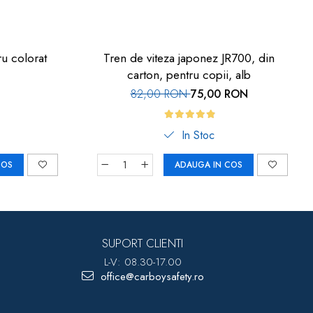
ru colorat
Tren de viteza japonez JR700, din
carton, pentru copii, alb
82,00 RON
75,00 RON
In Stoc
COS
ADAUGA IN COS
SUPORT CLIENTI
L-V: 08.30-17.00
office@carboysafety.ro