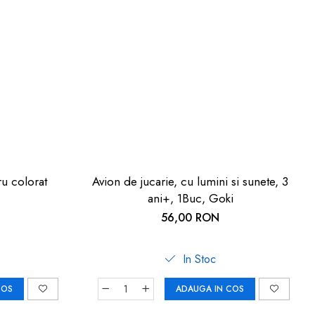
ru colorat
Avion de jucarie, cu lumini si sunete, 3
ani+, 1Buc, Goki
56,00 RON
In Stoc
COS
ADAUGA IN COS