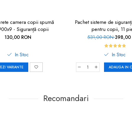
erete camera copii spumă
Pachet sisteme de siguran
00x9 - Siguranță copii
pentru copii, 11 pi
130,00 RON
531,00 RON
398,00
In Stoc
In Stoc
EZI VARIANTE
ADAUGA IN 
Recomandari