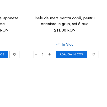
ță japoneze
Inele de mers pentru copii, pentru
ese
orientare in grup, set 6 buc
 RON
211,00 RON
In Stoc
COS
ADAUGA IN COS