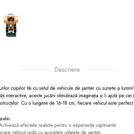
Descriere
lor copiilor tăi cu setul de vehicule de șantier cu sunete și lumini!
tăți interactive, aceste jucării stimulează imaginația și îi ajută pe c
strucțiilor. Cu o lungime de 16-18 cm, fiecare vehicul este perfec
ipale:
ctivează efectele realiste pentru o experiență captivantă.
care vehicul redă cu acuratețe utilajele de șantier.