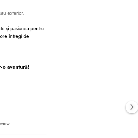
au exterior.
tate și pasiunea pentru
 ore întregi de
r-o aventură!
eview.