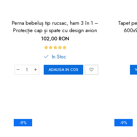
Perna bebeluș tip rucsac, ham 3 în 1 –
Tapet p
Protecție cap și spate cu design avion
600x9
102,00 RON
In Stoc
ADAUGA IN COS
V
-9%
-9%