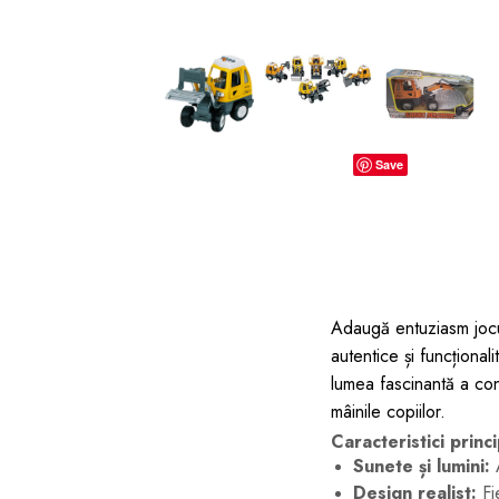
dopuri de urechi
Produse îngrijire copii
Igiena copii
Save
Adaugă entuziasm jocuri
autentice și funcționali
lumea fascinantă a con
mâinile copiilor.
Caracteristici princ
Sunete și lumini:
A
Design realist:
Fie