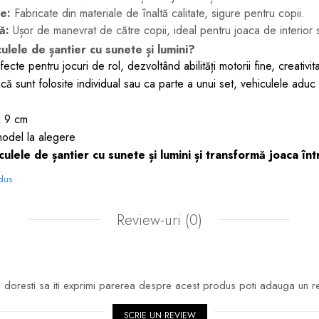
e:
Fabricate din materiale de înaltă calitate, sigure pentru copii.
ă:
Ușor de manevrat de către copii, ideal pentru joaca de interior s
ulele de șantier cu sunete și lumini?
fecte pentru jocuri de rol, dezvoltând abilități motorii fine, creativi
acă sunt folosite individual sau ca parte a unui set, vehiculele aduc
x 9 cm
model la alegere
lele de șantier cu sunete și lumini și transformă joaca înt
odus
Review-uri
(0)
doresti sa iti exprimi parerea despre acest produs poti adauga un r
SCRIE UN REVIEW