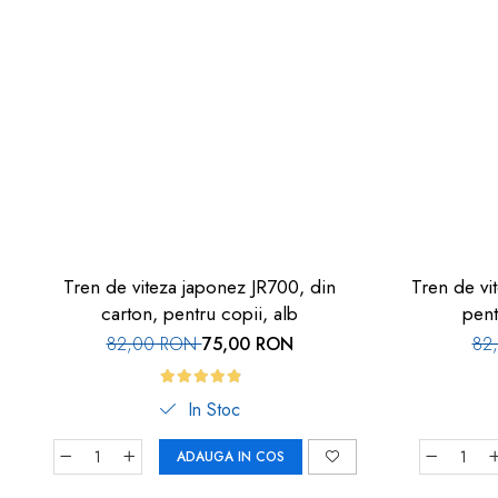
Tren de viteza japonez JR700, din
Tren de vi
carton, pentru copii, alb
pent
82,00 RON
75,00 RON
82
In Stoc
ADAUGA IN COS