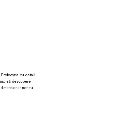
 Proiectate cu detalii
ei mici să descopere
t dimensionat pentru