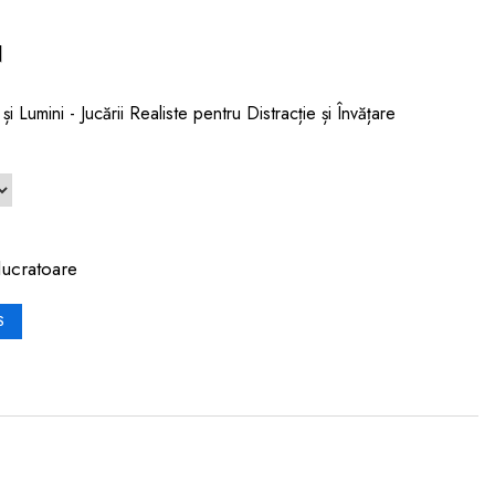
N
 Lumini - Jucării Realiste pentru Distracție și Învățare
lucratoare
S