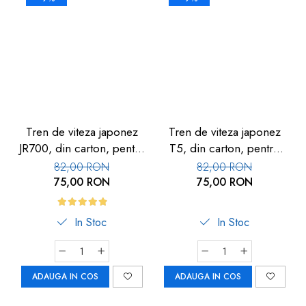
Tren de viteza japonez
Tren de viteza japonez
JR700, din carton, pentru
T5, din carton, pentru
copii, alb
copii, galben, 857
82,00 RON
82,00 RON
75,00 RON
75,00 RON
In Stoc
In Stoc
ADAUGA IN COS
ADAUGA IN COS