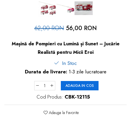
dopuri de urechi
Produse îngrijire copii
Igiena copii
62,00 RON
56,00 RON
Mașină de Pompieri cu Lumină și Sunet – Jucărie
Realistă pentru Micii Eroi
In Stoc
Durata de livrare:
1-3 zile lucratoare
ADAUGA IN COS
Cod Produs:
CBK-12115
Adauga la Favorite