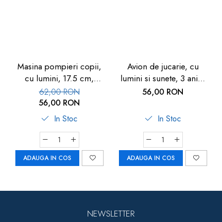
Masina pompieri copii,
Avion de jucarie, cu
cu lumini, 17.5 cm,
lumini si sunete, 3 ani+,
metalica, 3 ani+, Goki
1Buc, Goki
62,00 RON
56,00 RON
56,00 RON
In Stoc
In Stoc
ADAUGA IN COS
ADAUGA IN COS
NEWSLETTER