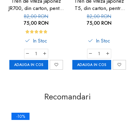
Tren de viteza japonez
Tren de viteza japonez
JR700, din carton, pentru
T5, din carton, pentru
copii, alb
copii, galben, 857
82,00 RON
82,00 RON
75,00 RON
75,00 RON
In Stoc
In Stoc
ADAUGA IN COS
ADAUGA IN COS
Recomandari
-10%