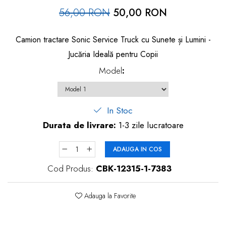
dopuri de urechi
56,00 RON
50,00 RON
Produse îngrijire copii
Camion tractare Sonic Service Truck cu Sunete și Lumini -
Igiena copii
Jucăria Ideală pentru Copii
Model
:
In Stoc
Durata de livrare:
1-3 zile lucratoare
ADAUGA IN COS
Cod Produs:
CBK-12315-1-7383
Adauga la Favorite