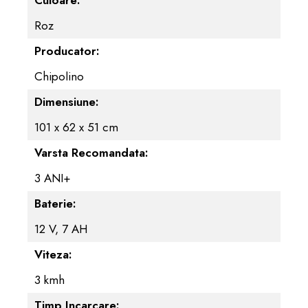
Culoare:
Roz
Producator:
Chipolino
Dimensiune:
101 x 62 x 51 cm
Varsta Recomandata:
3 ANI+
Baterie:
12 V, 7 AH
Viteza:
3 kmh
Timp Incarcare: