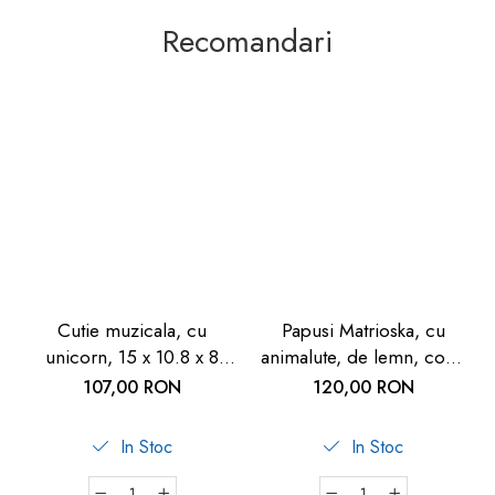
Recomandari
Cutie muzicala, cu
Papusi Matrioska, cu
unicorn, 15 x 10.8 x 8
animalute, de lemn, copii
cm, de lemn, Goki
3 ani+, set 5 buc, Goki
107,00 RON
120,00 RON
In Stoc
In Stoc