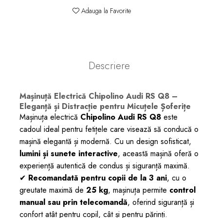
Adauga la Favorite
Descriere
Mașinuță Electrică Chipolino Audi RS Q8 –
Eleganță și Distracție pentru Micuțele Șoferițe
Mașinuța electrică
Chipolino Audi RS Q8
este
cadoul ideal pentru fetițele care visează să conducă o
mașină elegantă și modernă. Cu un design sofisticat,
lumini și sunete interactive
, această mașină oferă o
experiență autentică de condus și siguranță maximă.
✔
Recomandată pentru copii de la 3 ani
, cu o
greutate maximă de
25 kg
, mașinuța permite
control
manual sau prin telecomandă
, oferind siguranță și
confort atât pentru copil, cât și pentru părinți.