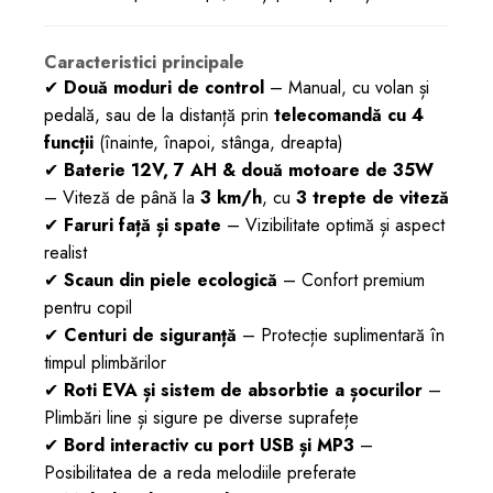
Caracteristici principale
✔
Două moduri de control
– Manual, cu volan și
pedală, sau de la distanță prin
telecomandă cu 4
funcții
(înainte, înapoi, stânga, dreapta)
✔
Baterie 12V, 7 AH & două motoare de 35W
– Viteză de până la
3 km/h
, cu
3 trepte de viteză
✔
Faruri față și spate
– Vizibilitate optimă și aspect
realist
✔
Scaun din piele ecologică
– Confort premium
pentru copil
✔
Centuri de siguranță
– Protecție suplimentară în
timpul plimbărilor
✔
Roti EVA și sistem de absorbtie a șocurilor
–
Plimbări line și sigure pe diverse suprafețe
✔
Bord interactiv cu port USB și MP3
–
Posibilitatea de a reda melodiile preferate