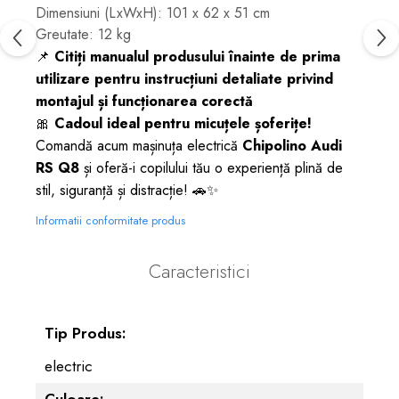
Dimensiuni (LxWxH): 101 x 62 x 51 cm
Greutate: 12 kg
📌
Citiți manualul produsului înainte de prima
utilizare pentru instrucțiuni detaliate privind
montajul și funcționarea corectă
🎀
Cadoul ideal pentru micuțele șoferițe!
Comandă acum mașinuța electrică
Chipolino Audi
RS Q8
și oferă-i copilului tău o experiență plină de
stil, siguranță și distracție! 🚗✨
Informatii conformitate produs
Caracteristici
Tip Produs:
electric