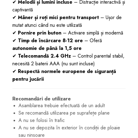
✔
Melodii și lumini incluse
– Distracție interactivă și
captivantă
✔
Mâner și roți mici pentru transport
– Ușor de
mutat atunci când nu este utilizată
✔
Pornire prin buton
– Activare simplă și modernă
✔
Timp de încărcare 8-12 ore
– Oferă
autonomie de până la 1,5 ore
✔
Telecomandă 2.4 GHz
– Control parental stabil,
necesită 2 baterii AAA (nu sunt incluse)
✔
Respectă normele europene de siguranță
pentru jucării
Recomandări de utilizare
Asamblarea trebuie efectuată de un adult
Se recomandă utilizarea pe suprafețe plane
A nu se folosi în trafic
A nu se depozita în exterior în condiții de ploaie
sau ninsoare