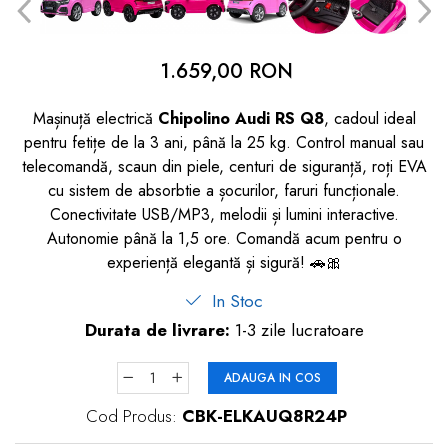
dopuri de urechi
Produse îngrijire copii
1.659,00 RON
Igiena copii
Mașinuță electrică
Chipolino Audi RS Q8
, cadoul ideal
pentru fetițe de la 3 ani, până la 25 kg. Control manual sau
telecomandă, scaun din piele, centuri de siguranță, roți EVA
cu sistem de absorbtie a șocurilor, faruri funcționale.
Conectivitate USB/MP3, melodii și lumini interactive.
Autonomie până la 1,5 ore. Comandă acum pentru o
experiență elegantă și sigură! 🚗🎀
In Stoc
Durata de livrare:
1-3 zile lucratoare
ADAUGA IN COS
Cod Produs:
CBK-ELKAUQ8R24P