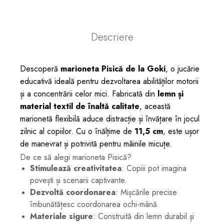
Descriere
Descoperă
marioneta Pisică de la Goki
, o jucărie
educativă ideală pentru dezvoltarea abilităților motorii
și a concentrării celor mici. Fabricată din
lemn și
material textil de înaltă calitate
, această
marionetă flexibilă aduce distracție și învățare în jocul
zilnic al copiilor. Cu o înălțime de
11,5 cm
, este ușor
de manevrat și potrivită pentru mâinile micuțe.
De ce să alegi marioneta Pisică?
Stimulează creativitatea
: Copiii pot imagina
povești și scenarii captivante.
Dezvoltă coordonarea
: Mișcările precise
îmbunătățesc coordonarea ochi-mână.
Materiale sigure
: Construită din lemn durabil și