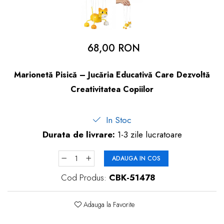
dopuri de urechi
Produse îngrijire copii
Igiena copii
68,00 RON
Marionetă Pisică – Jucăria Educativă Care Dezvoltă
Creativitatea Copiilor
In Stoc
Durata de livrare:
1-3 zile lucratoare
ADAUGA IN COS
Cod Produs:
CBK-51478
Adauga la Favorite