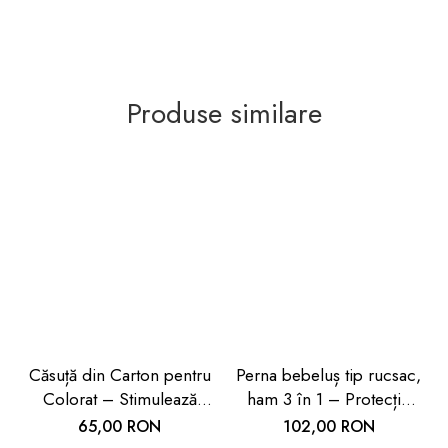
Produse similare
Căsuță din Carton pentru
Perna bebeluș tip rucsac,
Colorat – Stimulează
ham 3 în 1 – Protecție
Creativitatea Copiilor |
cap și spate cu design
65,00 RON
102,00 RON
Car Boy Safety
avion