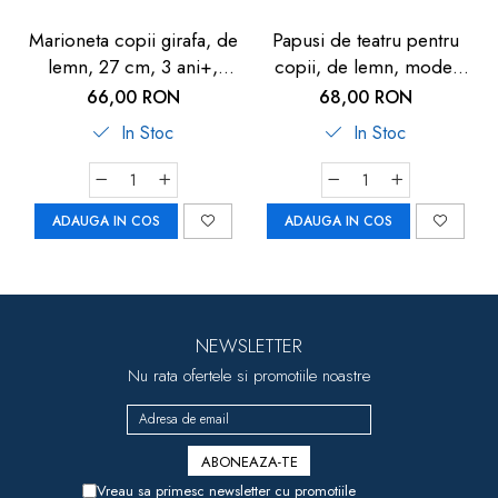
Marioneta copii girafa, de
Papusi de teatru pentru
lemn, 27 cm, 3 ani+,
copii, de lemn, model
Goki
dinozaur, 16cm, 3 ani+,
66,00 RON
68,00 RON
Goki
In Stoc
In Stoc
ADAUGA IN COS
ADAUGA IN COS
NEWSLETTER
Nu rata ofertele si promotiile noastre
Vreau sa primesc newsletter cu promotiile