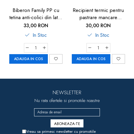
Biberon Family PP cu
Recipient termic pentru
tetina anti-colici din latex
pastrare mancare
natural, 250 ml, de la 6
bebelusi U-Grow, 820 ml
33,00 RON
30,00 RON
luni, debit mediu (M), nip
In Stoc
In Stoc
35007
ADAUGA IN COS
ADAUGA IN COS
NEWSLETTER
Nu rata ofertele si promotiile noastre
Vreau sa primesc newsletter cu promotiile