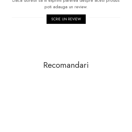
Daca doresti sa iti exprimi parerea despre acest produs
poti adauga un review.
SCRIE UN REVIEW
Recomandari